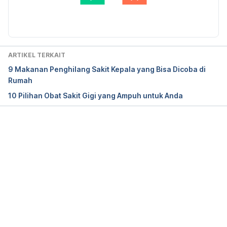
https://www.aspirin.ca/en/products/aspirin-extra-
S.Farm
Diperbarui oleh: 
Angelin Putri Syah
strength/
Aspirin.
 MedlinePlus. (2021). Retrieved 23 February 
ARTIKEL TERKAIT
2022, from 
9 Makanan Penghilang Sakit Kepala yang Bisa Dicoba di
https://medlineplus.gov/druginfo/meds/a682878.ht
Rumah
ml
10 Pilihan Obat Sakit Gigi yang Ampuh untuk Anda
Aspirin
. MIMS Indonesia. (2022). Retrieved 23 
February 2022, from 
Memuat...
https://www.mims.com/indonesia/drug/info/aspirin?
mtype=generic
Aspirin Bayer
. MIMS Indonesia. (2022). Retrieved 
23 February 2022, from 
https://www.mims.com/indonesia/drug/info/aspirin%