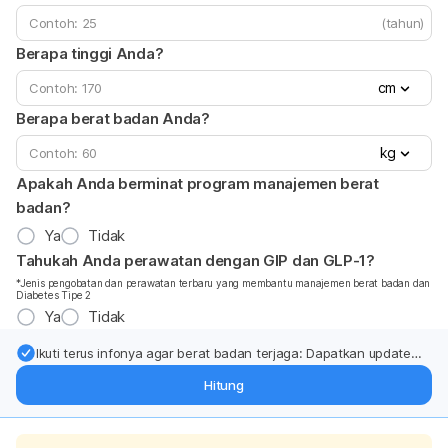
(tahun)
Berapa tinggi Anda?
cm
Berapa berat badan Anda?
kg
Apakah Anda berminat program manajemen berat
badan?
Ya
Tidak
Tahukah Anda perawatan dengan GIP dan GLP-1?
*Jenis pengobatan dan perawatan terbaru yang membantu manajemen berat badan dan
Diabetes Tipe 2
Ya
Tidak
Ikuti terus infonya agar berat badan terjaga: Dapatkan update
dari pakar mengenai dukungan dan perawatan berat badan
Hitung
langsung ke inbox Anda.