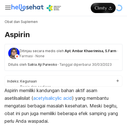
Obat dan Suplemen
Aspirin
Ditinjau secara medis oleh
Apt. Ambar Khaerinnisa, S.Farm
·
Farmasi
·
None
Ditulis oleh
Satria Aji Purwoko
·
Tanggal diperbarui 30/03/2023
Indeks:
Kegunaan
Dosis dan sediaan
Aspirin memiliki kandungan bahan aktif asam
Efek samping
asetilsalisilat (
acetylsalicylic acid
) yang membantu
Efek pada ibu hamil dan menyusui
Interaksi obat
mengatasi berbagai masalah kesehatan. Meski begitu,
obat ini pun juga memiliki beberapa efek samping yang
perlu Anda waspadai.