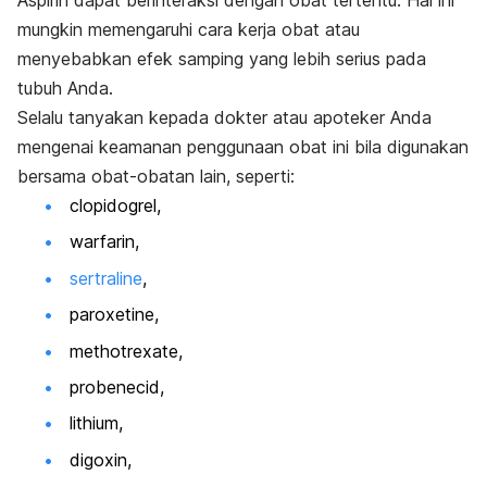
Aspirin dapat berinteraksi dengan obat tertentu. Hal ini
mungkin memengaruhi cara kerja obat atau
menyebabkan efek samping yang lebih serius pada
tubuh Anda.
Selalu tanyakan kepada dokter atau apoteker Anda
mengenai keamanan penggunaan obat ini bila digunakan
bersama obat-obatan lain, seperti:
clopidogrel
,
warfarin,
sertraline
,
paroxetine
,
methotrexate
,
probenecid
,
lithium
,
digoxin
,