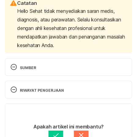
Catatan
Hello Sehat tidak menyediakan saran medis,
diagnosis, atau perawatan. Selalu konsultasikan
dengan ahli kesehatan profesional untuk
mendapatkan jawaban dan penanganan masalah
kesehatan Anda.
SUMBER
ASPIRIN® 81mg Daily Low Dose Enteric Coated.
Aspirin Canada. (2023). Retrieved 23 February 
RIWAYAT PENGERJAAN
2022, 
https://www.aspirin.ca/en/products/aspirin-
81mg-daily-low-dose/
Versi Terbaru
30/03/2023
ASPIRIN® Extra Strength 500mg Tablets.
 Aspirin 
Ditulis oleh 
Satria Aji Purwoko
Apakah artikel ini membantu?
Canada. (2023). Retrieved 23 February 2022, 
Ditinjau secara medis oleh
Apt. Ambar Khaerinnisa, 