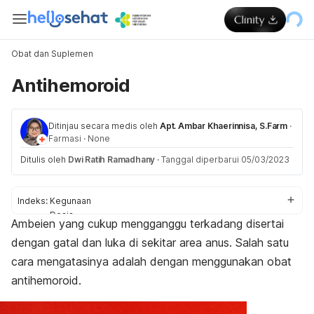
Obat dan Suplemen
Antihemoroid
Ditinjau secara medis oleh
Apt. Ambar Khaerinnisa, S.Farm
·
Farmasi
·
None
Ditulis oleh
Dwi Ratih Ramadhany
·
Tanggal diperbarui 05/03/2023
Indeks:
Kegunaan
Dosis
Ambeien yang cukup mengganggu terkadang disertai
Aturan pakai
dengan gatal dan luka di sekitar area anus. Salah satu
Efek samping
Perhatian dan peringatan
cara mengatasinya adalah dengan menggunakan obat
Efek pada ibu hamil dan menyusui
antihemoroid.
Interaksi obat