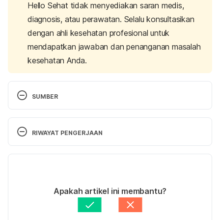
Hello Sehat tidak menyediakan saran medis,
diagnosis, atau perawatan. Selalu konsultasikan
dengan ahli kesehatan profesional untuk
mendapatkan jawaban dan penanganan masalah
kesehatan Anda.
SUMBER
Farma, K. (2023). Kimia Farma. Retrieved 23 
February 2023, from 
RIWAYAT PENGERJAAN
https://www.kimiafarma.co.id/en/detail/antihemoroi
d
Versi Terbaru
05/03/2023
Hemorrhoidal Ointment. (2023). Retrieved 23 
Ditulis oleh 
Dwi Ratih Ramadhany
Apakah artikel ini membantu?
February 2023, from 
Ditinjau secara medis oleh
Apt. Ambar Khaerinnisa, 
https://dailymed.nlm.nih.gov/dailymed/fda/fdaDrug
S.Farm
Diperbarui oleh: 
Ilham Fariq Maulana