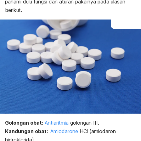
pahami dulu fungsi dan aturan pakainya pada ulasan
berikut.
Golongan obat:
Antiaritmia
golongan III.
Kandungan obat:
Amiodarone
HCl (amiodaron
hidroklorida).