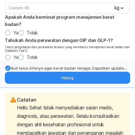
kg
Apakah Anda berminat program manajemen berat
badan?
Ya
Tidak
Tahukah Anda perawatan dengan GIP dan GLP-1?
*Jenis pengobatan dan perawatan terbaru yang membantu manajemen berat badan dan
Diabetes Tipe 2
Ya
Tidak
Ikuti terus infonya agar berat badan terjaga: Dapatkan update
dari pakar mengenai dukungan dan perawatan berat badan
Hitung
langsung ke inbox Anda.
Catatan
Hello Sehat tidak menyediakan saran medis,
diagnosis, atau perawatan. Selalu konsultasikan
dengan ahli kesehatan profesional untuk
mendapatkan jawaban dan penanganan masalah