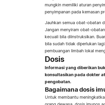
mungkin memiliki aturan penyi
penyimpanan pada kemasan pr
Jauhkan semua obat-obatan da
Jangan menyiram obat-obatan 
kecuali bila diinstruksikan. Bu
bila sudah tidak diperlukan la
pembuangan limbah lokal men
Dosis
Informasi yang diberikan bu
konsultasikan pada dokter 
pengobatan.
Bagaimana dosis im
Untuk membantu meningkatkan s
orang dewasa, dosis imunos ada