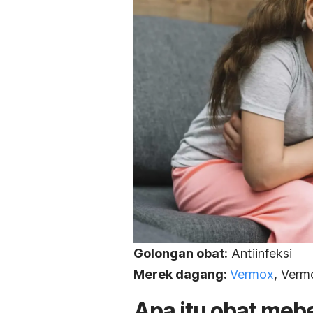
Golongan obat:
Antiinfeksi
Merek dagang:
Vermox
, Verm
Apa itu obat meb