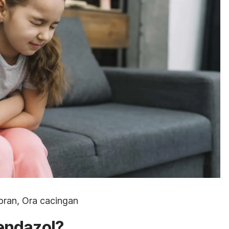
oran, Ora cacingan
endazol?