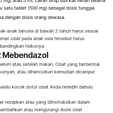
0 mg) atau 5 mL cairan sirup dua kali sehari selama
tau satu tablet (500 mg) sebagai dosis tunggal.
ma dengan dosis orang dewasa.
ak-anak berusia di bawah 2 tahun harus sesuai
rian obat pada anak usia tersebut harus
bandingkan risikonya.
t Mebendazol
belum atau setelah makan. Obat yang berbentuk
dikunyah, atau dihancurkan kemudian dicampur
elalu kocok botol obat Anda terlebih dahulu
r resepkan atau yang diinstruksikan dalam
ambahkan atau mengurangi dosis obat