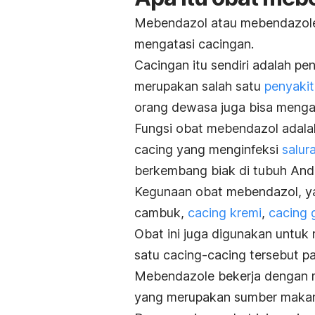
Mebendazol atau
mebendazo
mengatasi cacingan.
Cacingan itu sendiri adalah peny
merupakan salah satu
penyakit
orang dewasa juga bisa menga
Fungsi obat mebendazol adal
cacing yang menginfeksi
salur
berkembang biak di tubuh And
Kegunaan obat mebendazol, ya
cambuk,
cacing kremi
,
cacing 
Obat ini juga digunakan untuk 
satu cacing-cacing tersebut 
Mebendazole bekerja dengan m
yang merupakan sumber maka