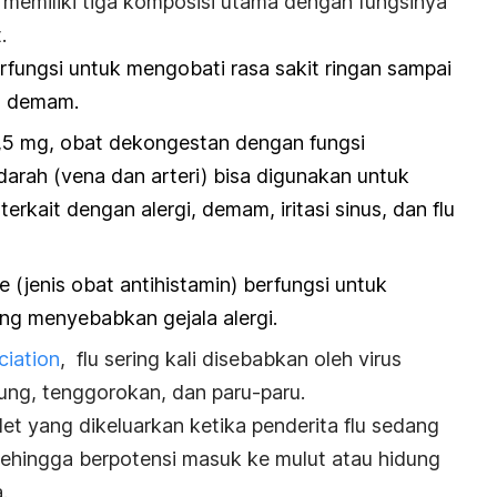
 memiliki tiga komposisi utama dengan fungsinya
.
fungsi untuk mengobati rasa sakit ringan sampai
n demam.
5 mg, obat dekongestan dengan fungsi
rah (vena dan arteri) bisa digunakan untuk
kait dengan alergi, demam, iritasi sinus, dan flu
 (jenis obat antihistamin) berfungsi untuk
ng menyebabkan gejala alergi.
iation
, flu sering kali disebabkan oleh virus
dung, tenggorokan, dan paru-paru.
let yang dikeluarkan ketika penderita flu sedang
 sehingga berpotensi masuk ke mulut atau hidung
.