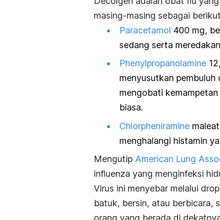
Decolgen adalah obat flu yang
masing-masing sebagai berikut
Paracetamol
400 mg, ber
sedang serta meredaka
Phenylpropanolamine
12,
menyusutkan pembuluh da
mengobati kemampetan ter
biasa.
Chlorpheniramine
maleate
menghalangi histamin ya
Mengutip
American Lung Assoc
influenza yang menginfeksi hi
Virus ini menyebar melalui drop
batuk, bersin, atau berbicara,
orang yang berada di dekatnya