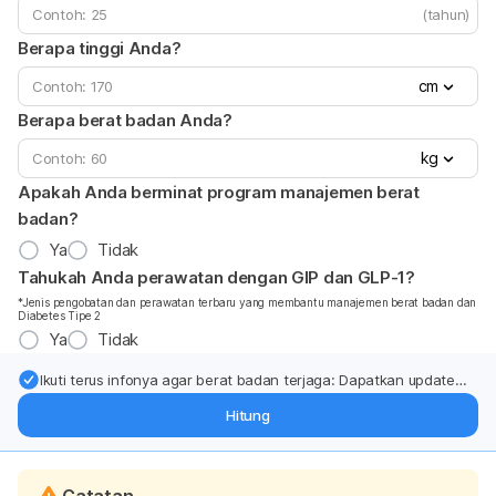
(tahun)
Berapa tinggi Anda?
cm
Berapa berat badan Anda?
kg
Apakah Anda berminat program manajemen berat
badan?
Ya
Tidak
Tahukah Anda perawatan dengan GIP dan GLP-1?
*Jenis pengobatan dan perawatan terbaru yang membantu manajemen berat badan dan
Diabetes Tipe 2
Ya
Tidak
Ikuti terus infonya agar berat badan terjaga: Dapatkan update
dari pakar mengenai dukungan dan perawatan berat badan
Hitung
langsung ke inbox Anda.