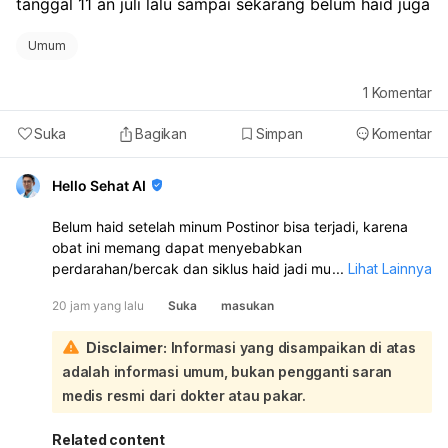
tanggal 11 an juli lalu sampai sekarang belum haid juga
Umum
1
Komentar
Suka
Bagikan
Simpan
Komentar
Hello Sehat AI
Belum haid setelah minum Postinor bisa terjadi, karena
obat ini memang dapat menyebabkan
perdarahan/bercak dan siklus haid jadi mundur atau tidak
...
Lihat Lainnya
teratur. Namun, karena kamu juga sempat berhubungan
20 jam yang lalu
Suka
masukan
lagi tanggal 5 Juli, tetap ada kemungkinan hamil.
Sebaiknya lakukan tes kehamilan sekarang, terutama
Disclaimer:
Informasi yang disampaikan di atas
kalau haid sudah terlambat. Kalau hasilnya negatif tapi
adalah informasi umum, bukan pengganti saran
haid tetap belum datang, ulangi 1 minggu kemudian atau
periksakan ke dokter kandungan. Segera periksa juga
medis resmi dari dokter atau pakar.
bila perdarahannya sangat banyak, nyeri hebat, atau ada
keputihan berbau/ gatal.
Related content