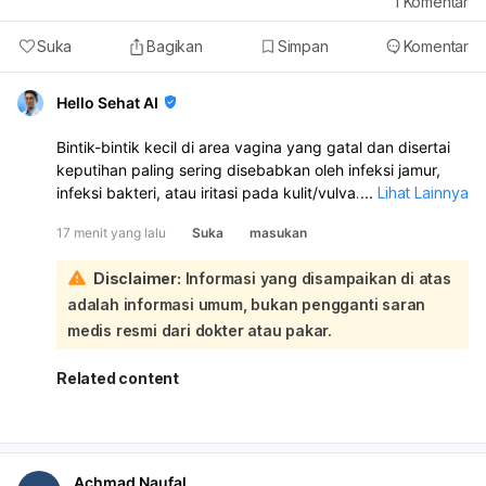
1
Komentar
Suka
Bagikan
Simpan
Komentar
Hello Sehat AI
Bintik-bintik kecil di area vagina yang gatal dan disertai
keputihan paling sering disebabkan oleh infeksi jamur,
infeksi bakteri, atau iritasi pada kulit/vulva. Karena ada
...
Lihat Lainnya
keputihan juga, kemungkinan perlu diperiksa langsung
17 menit yang lalu
Suka
masukan
untuk memastikan penyebabnya:
Kalau keputihannya gatal, penyebab yang sering adalah:
Disclaimer:
Informasi yang disampaikan di atas
Infeksi jamur vagina: biasanya gatal, keputihan putih
adalah informasi umum, bukan pengganti saran
kental seperti susu/keju, dan area sekitar bisa
kemerahan atau bengkak.
medis resmi dari dokter atau pakar.
Infeksi bakteri vagina: keputihan bisa putih, abu-abu,
atau kehijauan, sering disertai bau tidak sedap.
Related content
Iritasi atau alergi: misalnya dari sabun, pantyliner,
celana ketat, atau pembalut.
Infeksi menular seksual tertentu juga bisa
menyebabkan bintik dan keputihan. Sebaiknya jangan
Achmad Naufal