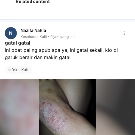
kapan harus kembali bila tanda-tanda persalinan
Related content
muncul,
apakah rumah sakit menerima persalinan dengan
BPJS/rujukan yang sudah ada,
apa saja berkas yang perlu dibawa saat masuk
Nazifa Nahla
bersalin. Kalau Ibu sudah dekat HPL, jangan tunggu
N
Kesehatan Kulit
9 jam yang lalu
terlalu lama bila ada kontraksi, keluar lendir darah,
gatal gatal
ketuban pecah, atau gerak janin berkurang. Segera ke
ini obat paling apub apa ya, ini gatal sekali, klo di 
rumah sakit.
garuk berair dan makin gatal
Infeksi Kulit