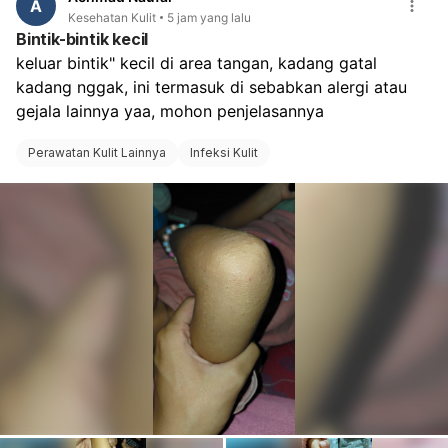
digaruk, jaga area tetap bersih dan kering, pakai
A
Kesehatan Kulit
5 jam yang lalu
celana dalam katun, dan hindari sabun kewanitaan
Bintik-bintik kecil
yang keras atau pewangi. Kalau bintiknya makin
keluar bintik" kecil di area tangan, kadang gatal 
banyak, ada bau menyengat, nyeri saat BAK, perih,
kadang nggak, ini termasuk di sebabkan alergi atau 
luka, atau tidak membaik dalam beberapa hari,
sebaiknya periksa ke dokter spesialis obstetri dan
gejala lainnya yaa, mohon penjelasannya 
ginekologi untuk pemeriksaan langsung dan obat yang
sesuai.
Perawatan Kulit Lainnya
Infeksi Kulit