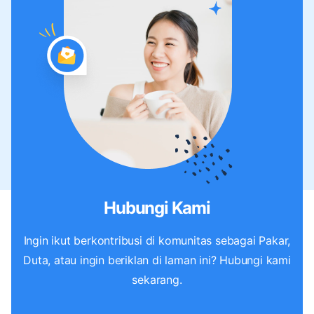
Hubungi Kami
Ingin ikut berkontribusi di komunitas sebagai Pakar,
Duta, atau ingin beriklan di laman ini? Hubungi kami
sekarang.