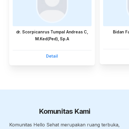
dr. Scorpicanrus Tumpal Andreas C,
Bidan F
M.Ked(Ped), Sp.A
Detail
Komunitas Kami
Komunitas Hello Sehat merupakan ruang terbuka,