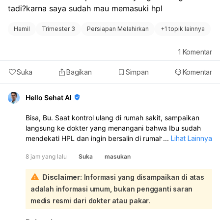
tadi?karna saya sudah mau memasuki hpl
Hamil
Trimester 3
Persiapan Melahirkan
+
1 topik lainnya
1
Komentar
Suka
Bagikan
Simpan
Komentar
Hello Sehat AI
Bisa, Bu. Saat kontrol ulang di rumah sakit, sampaikan
langsung ke dokter yang menangani bahwa Ibu sudah
mendekati HPL dan ingin bersalin di rumah sakit tersebut.
...
Lihat Lainnya
Dokter akan menilai kondisi Ibu dan janin, lalu
8 jam yang lalu
Suka
masukan
menentukan apakah persalinan bisa ditangani di sana.
Jika memang memungkinkan dan sesuai kondisi medis,
Disclaimer:
Informasi yang disampaikan di atas
biasanya bisa diatur untuk persalinan di rumah sakit itu:
adalah informasi umum, bukan pengganti saran
Sebaiknya saat kontrol, Ibu juga tanyakan:
apakah perlu surat rencana persalinan atau rujukan
medis resmi dari dokter atau pakar.
lanjutan,