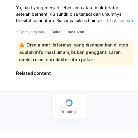
Ya, haid yang menjadi lebih lama atau tidak teratur
setelah berhenti KB suntik bisa terjadi dan umumnya
bersifat sementara. Biasanya siklus haid akan kembali
...
Lihat Lainnya
normal dalam 6–10 bulan setelah suntikan terakhir:
22 jam yang lalu
Suka
masukan
Untuk membantu haid lebih lancar, Anda bisa menjaga
berat badan ideal, rutin olahraga, makan bergizi,
Disclaimer:
Informasi yang disampaikan di atas
mengontrol stres, dan tidur cukup. Bila perlu, periksa ke
adalah informasi umum, bukan pengganti saran
dokter untuk memastikan tidak ada penyebab lain seperti
gangguan hormon, PCOS, tiroid, atau miom. Karena Anda
medis resmi dari dokter atau pakar.
sudah sampai 16 hari haid tidak berhenti, sebaiknya
periksa ke dokter kandungan/penyakit dalam, apalagi
Related content
jika darahnya banyak, ada pusing, lemas, nyeri hebat,
atau keluar gumpalan.
loading