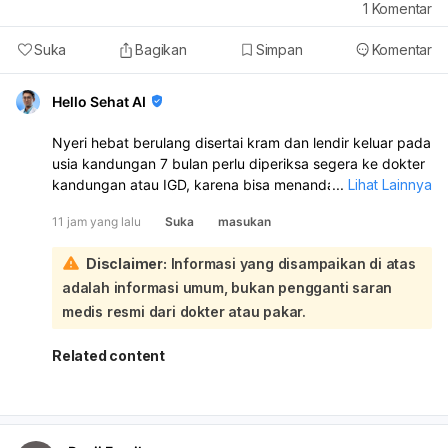
1
Komentar
Suka
Bagikan
Simpan
Komentar
Hello Sehat AI
Nyeri hebat berulang disertai kram dan lendir keluar pada
usia kandungan 7 bulan perlu diperiksa segera ke dokter
kandungan atau IGD, karena bisa menandakan kontraksi
...
Lihat Lainnya
dini atau masalah kehamilan. Jangan ditunda, apalagi
11 jam yang lalu
Suka
masukan
kalau nyerinya makin sering, teratur, atau disertai keluar
cairan/pendarahan. Untuk sementara, Anda bisa coba
Disclaimer:
Informasi yang disampaikan di atas
istirahat miring ke kiri, atur napas pelan, minum air cukup,
adalah informasi umum, bukan pengganti saran
dan hindari aktivitas berat. Kompres hangat ringan di
punggung juga bisa membantu, tetapi jangan minum obat
medis resmi dari dokter atau pakar.
nyeri sembarangan tanpa anjuran dokter. Jika ada
perdarahan, air ketuban merembes, gerak janin
Related content
berkurang, demam, atau nyeri sangat kuat, segera ke
rumah sakit.