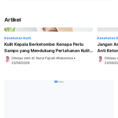
Artikel
Kesehatan Kulit
Kesehatan K
Kulit Kepala Berketombe: Kenapa Perlu
Jangan Asa
Sampo yang Mendukung Pertahanan Kulit
Anti Ketom
Kepala?
Ditinjau oleh 
dr. Nurul Fajriah Afiatunnisa
•
Ditinjau 
23/06/2026
23/06/2
Iklan