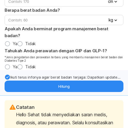
cm
Berapa berat badan Anda?
kg
Apakah Anda berminat program manajemen berat
badan?
Ya
Tidak
Tahukah Anda perawatan dengan GIP dan GLP-1?
*Jenis pengobatan dan perawatan terbaru yang membantu manajemen berat badan dan
Diabetes Tipe 2
Ya
Tidak
Ikuti terus infonya agar berat badan terjaga: Dapatkan update
dari pakar mengenai dukungan dan perawatan berat badan
Hitung
langsung ke inbox Anda.
Catatan
Hello Sehat tidak menyediakan saran medis,
diagnosis, atau perawatan. Selalu konsultasikan