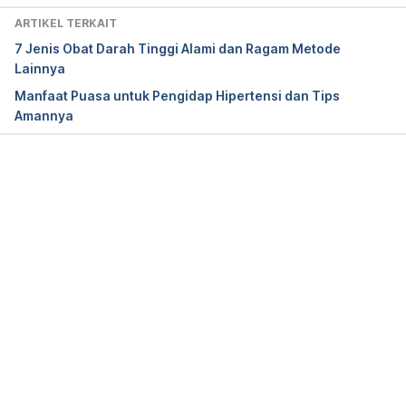
Labetalol, Oral Tablet 
ARTIKEL TERKAIT
https://www.healthline.com/health/labetalol-oral-
7 Jenis Obat Darah Tinggi Alami dan Ragam Metode
tablet#important-considerations
 accessed on 
Lainnya
October 28th 2019
Manfaat Puasa untuk Pengidap Hipertensi dan Tips
Amannya
Labetalol 
HCl
https://www.webmd.com/drugs/2/drug-
7212/labetalol-oral/details
 accessed on October 
28th 2019
Memuat...