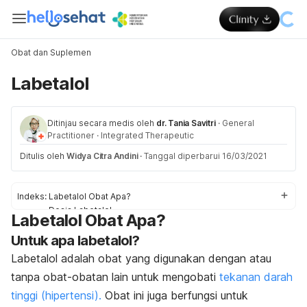
Obat dan Suplemen
Labetalol
Ditinjau secara medis oleh
dr. Tania Savitri
·
General
Practitioner
·
Integrated Therapeutic
Ditulis oleh
Widya Citra Andini
·
Tanggal diperbarui 16/03/2021
Indeks:
Labetalol Obat Apa?
Dosis Labetalol
Labetalol Obat Apa?
Efek samping Labetalol
Untuk apa labetalol?
Peringatan dan Perhatian Obat Labetalol
Interaksi Obat Labetalol
Labetalol adalah obat yang digunakan dengan atau
Overdosis Labetalol
tanpa obat-obatan lain untuk mengobati
tekanan darah
tinggi (hipertensi).
Obat ini juga berfungsi untuk