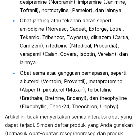
desipramine (Norpramin), imipramine (Janimine,
Tofranil), nortriptyline (Pamelor), dan lainnya
Obat jantung atau tekanan darah seperti
amlodipine (Norvasc, Caduet, Exforge, Lotrel,
Tekamlo, Tribenzor, Twynsta), diltiazem (Cartia,
Cardizem), nifedipine (Nifedical, Procardia),
verapamil (Calan, Covera, Isoptin, Verelan), dan
lainnya
Obat asma atau gangguan pernapasan, seperti
albuterol (Ventolin, Proventil), metaproterenol
(Alupent), pirbuterol (Maxair), terbutaline
(Brethaire, Brethine, Bricanyl), dan theophylline
(Elixophyllin, Theo-24, Theochron, Uniphyl)
Artikel ini tidak menyertakan semua interaksi obat yang
dapat terjadi. Simpan daftar produk yang Anda gunakan
(termasuk obat-obatan resep/nonresep dan produk