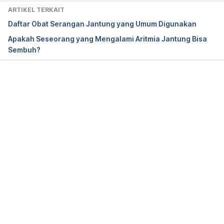
Amiodarone. (2022). Retrieved 1 September 2022, 
ARTIKEL TERKAIT
from https://www.drugs.com/amiodarone.html
Daftar Obat Serangan Jantung yang Umum Digunakan
Apakah Seseorang yang Mengalami Aritmia Jantung Bisa
Sembuh?
Amiodarone (Oral Route) Side Effects – Mayo 
Clinic . (2022). Retrieved 1 September 2022, from 
https://www.mayoclinic.org/drugs-
supplements/amiodarone-oral-route/side-
Memuat...
effects/drg-20061854
Amiodarone: Indication, Dosage, Side Effect, 
Precaution | MIMS Indonesia. (2022). Retrieved 1 
September 2022, from 
https://www.mims.com/indonesia/drug/info/amiodar
one?mtype=generic
Ventricular tachycardia – Symptoms and causes. 