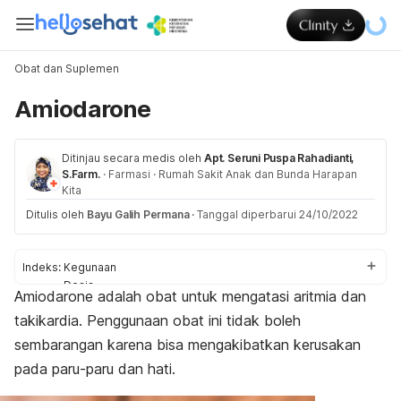
Obat dan Suplemen
Amiodarone
Ditinjau secara medis oleh
Apt. Seruni Puspa Rahadianti,
S.Farm.
·
Farmasi
·
Rumah Sakit Anak dan Bunda Harapan
Kita
Ditulis oleh
Bayu Galih Permana
·
Tanggal diperbarui 24/10/2022
Indeks:
Kegunaan
Dosis
Amiodarone
adalah obat untuk mengatasi aritmia dan
Aturan pakai
takikardia. Penggunaan obat ini tidak boleh
Efek samping
Peringatan dan perhatian
sembarangan karena bisa mengakibatkan kerusakan
Efek pada ibu hamil dan menyusui
pada paru-paru dan hati.
Interaksi obat