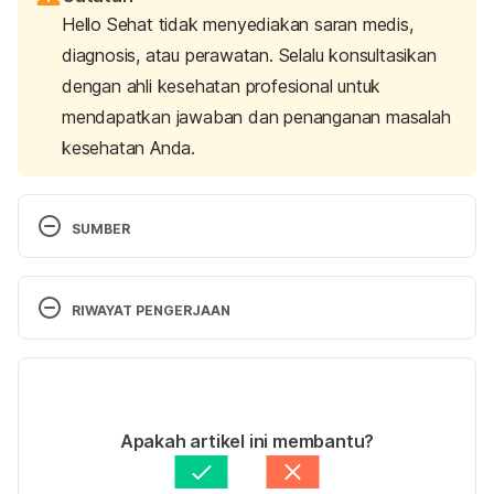
Hello Sehat tidak menyediakan saran medis,
diagnosis, atau perawatan. Selalu konsultasikan
dengan ahli kesehatan profesional untuk
mendapatkan jawaban dan penanganan masalah
kesehatan Anda.
SUMBER
Herbrecht, Raoul (2004). Voriconazole: therapeutic 
RIWAYAT PENGERJAAN
review of a new azole antifungal. 
Future Drugs.
2(4), 485–497. 
Versi Terbaru
https://doi.org/10.1586/14787210.2.4.485
14/04/2022
Ditulis oleh 
Ilham Fariq Maulana
Apakah artikel ini membantu?
Ditinjau secara medis oleh
Apt. Seruni Puspa 
Patient Information: Voriconazole. 
(2021). National 
Rahadianti, S.Farm.