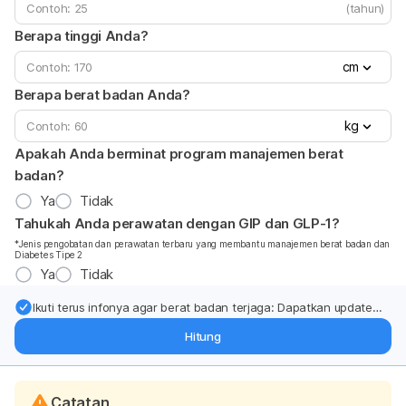
(tahun)
Berapa tinggi Anda?
cm
Berapa berat badan Anda?
kg
Apakah Anda berminat program manajemen berat
badan?
Ya
Tidak
Tahukah Anda perawatan dengan GIP dan GLP-1?
*Jenis pengobatan dan perawatan terbaru yang membantu manajemen berat badan dan
Diabetes Tipe 2
Ya
Tidak
Ikuti terus infonya agar berat badan terjaga: Dapatkan update
dari pakar mengenai dukungan dan perawatan berat badan
Hitung
langsung ke inbox Anda.
Catatan