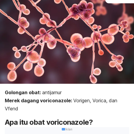
Golongan obat:
a
ntijamur
Merek dagang voriconazole:
Vorigen, Vorica, dan
Vfend
Apa itu obat
voriconazole
?
Iklan