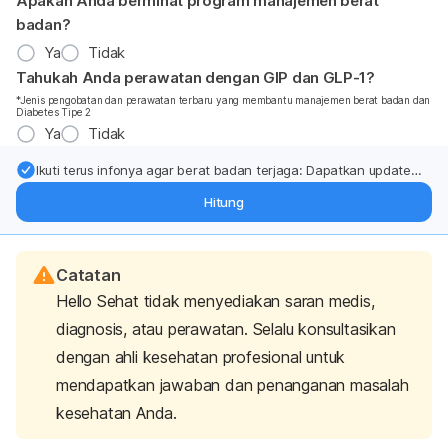
Apakah Anda berminat program manajemen berat
badan?
Ya
Tidak
Tahukah Anda perawatan dengan GIP dan GLP-1?
*Jenis pengobatan dan perawatan terbaru yang membantu manajemen berat badan dan
Diabetes Tipe 2
Ya
Tidak
Ikuti terus infonya agar berat badan terjaga: Dapatkan update
dari pakar mengenai dukungan dan perawatan berat badan
Hitung
langsung ke inbox Anda.
Catatan
Hello Sehat tidak menyediakan saran medis,
diagnosis, atau perawatan. Selalu konsultasikan
dengan ahli kesehatan profesional untuk
mendapatkan jawaban dan penanganan masalah
kesehatan Anda.