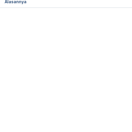
Alasannya
November 2019, from 
https://www.drugs.com/mtm/methyldopa.html
Memuat...