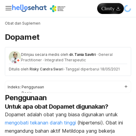
Obat dan Suplemen
Dopamet
Ditinjau secara medis oleh
dr. Tania Savitri
·
General
Practitioner
·
Integrated Therapeutic
Ditulis oleh
Risky Candra Swari
·
Tanggal diperbarui 18/05/2021
Indeks:
Penggunaan
Dosis
Penggunaan
Efek Samping
Untuk apa obat Dopamet digunakan?
Peringatan & Pencegahan
Interaksi Obat
Dopamet adalah obat yang biasa digunakan untuk
Overdosis
mengobati tekanan darah tinggi
(hipertensi). Obat ini
mengandung bahan aktif Metildopa yang bekerja