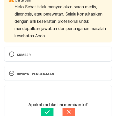
Hello Sehat tidak menyediakan saran medis,
diagnosis, atau perawatan. Selalu konsultasikan
dengan ahli kesehatan profesional untuk
mendapatkan jawaban dan penanganan masalah
kesehatan Anda.
SUMBER
Opipramol – MIMS. (2016). Retrieved March 20, 
2020, from 
RIWAYAT PENGERJAAN
https://www.mims.com/malaysia/drug/info/opipram
ol?mtype=generic
Versi Terbaru
Opipramol – Drugs.com. (n.d.). Retrieved March 20, 
16/03/2021
2020, from 
Ditulis oleh 
Lika Aprilia Samiadi
Apakah artikel ini membantu?
https://www.drugs.com/international/opipramol.html
Ditinjau secara medis oleh
dr. Tania Savitri
Diperbarui oleh: 
Nanda Saputri