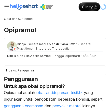
Obat dan Suplemen
Opipramol
Ditinjau secara medis oleh
dr. Tania Savitri
·
General
Practitioner
·
Integrated Therapeutic
Ditulis oleh
Lika Aprilia Samiadi
·
Tanggal diperbarui 16/03/2021
Indeks:
Penggunaan
Dosis
Penggunaan
Efek Samping
Untuk apa obat opipramol?
Pencegahan & Peringatan
Interaksi
Opipramol
adalah
obat antidepresan trisiklik
yang
Overdosis
digunakan untuk pengobatan beberapa kondisi, seperti
gangguan kecemasan
dan
penyakit mental
lainnya.