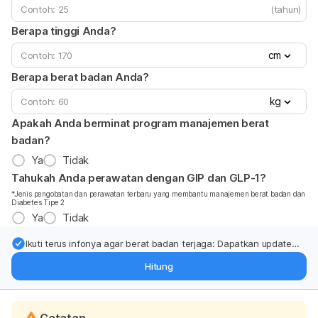
(tahun)
Berapa tinggi Anda?
cm
Berapa berat badan Anda?
kg
Apakah Anda berminat program manajemen berat
badan?
Ya
Tidak
Tahukah Anda perawatan dengan GIP dan GLP-1?
*Jenis pengobatan dan perawatan terbaru yang membantu manajemen berat badan dan
Diabetes Tipe 2
Ya
Tidak
Ikuti terus infonya agar berat badan terjaga: Dapatkan update
dari pakar mengenai dukungan dan perawatan berat badan
Hitung
langsung ke inbox Anda.
Catatan