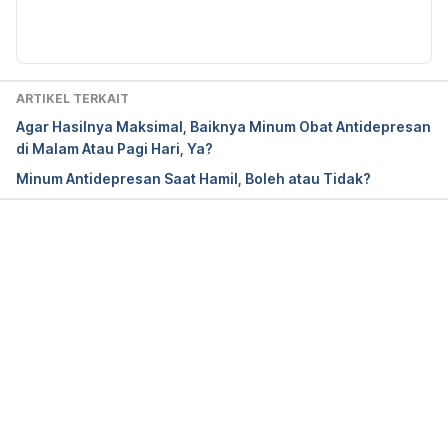
Opipramol – TabletWise. (n.d.). Retrieved March 20, 
2020, from https://www.tabletwise.com/medicine-
id/opipramol
ARTIKEL TERKAIT
Agar Hasilnya Maksimal, Baiknya Minum Obat Antidepresan
di Malam Atau Pagi Hari, Ya?
Minum Antidepresan Saat Hamil, Boleh atau Tidak?
Memuat...