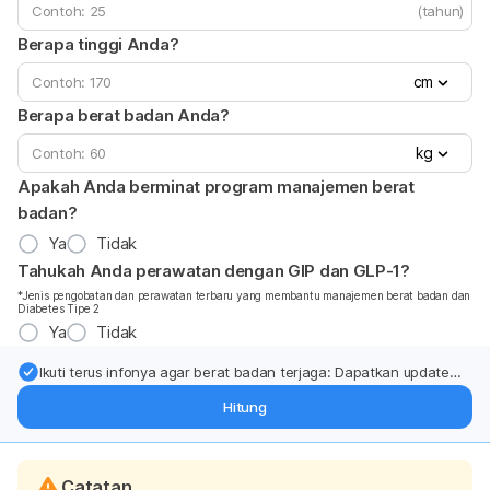
(tahun)
Berapa tinggi Anda?
cm
Berapa berat badan Anda?
kg
Apakah Anda berminat program manajemen berat
badan?
Ya
Tidak
Tahukah Anda perawatan dengan GIP dan GLP-1?
*Jenis pengobatan dan perawatan terbaru yang membantu manajemen berat badan dan
Diabetes Tipe 2
Ya
Tidak
Ikuti terus infonya agar berat badan terjaga: Dapatkan update
dari pakar mengenai dukungan dan perawatan berat badan
Hitung
langsung ke inbox Anda.
Catatan