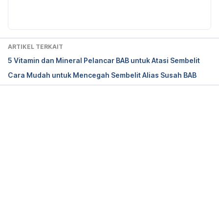
Diperbarui oleh: 
Nanda Saputri
abel/2012/022456s006lbl.pdf
MAGNESIUM HIDROKSIDA | PIO Nas. (2021). 
Retrieved 10 August 2021, from 
ARTIKEL TERKAIT
http://pionas.pom.go.id/monografi/magnesium-
5 Vitamin dan Mineral Pelancar BAB untuk Atasi Sembelit
hidroksida
Cara Mudah untuk Mencegah Sembelit Alias Susah BAB
Magnesium hydroxide Uses, Side Effects & 
Warnings – Drugs.com. (2021). Retrieved 10 August 
2021, from 
Memuat...
https://www.drugs.com/mtm/magnesium-
hydroxide.html
Magnesium Hydroxide: MedlinePlus Drug 
Information. (2021). Retrieved 10 August 2021, from 
https://medlineplus.gov/druginfo/meds/a601073.ht
ml