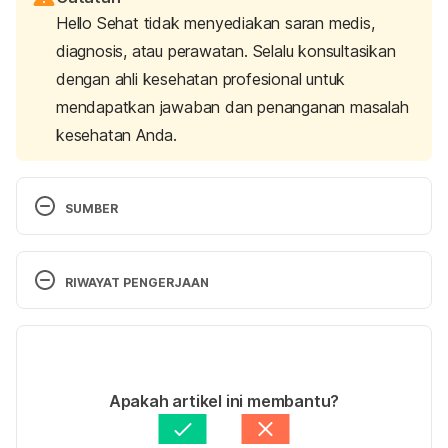
Hello Sehat tidak menyediakan saran medis,
diagnosis, atau perawatan. Selalu konsultasikan
dengan ahli kesehatan profesional untuk
mendapatkan jawaban dan penanganan masalah
kesehatan Anda.
SUMBER
Magnesium Hydroxide. (2021). Retrieved 10 August, 
2021, from 
RIWAYAT PENGERJAAN
https://www.mims.com/indonesia/drug/info/magnes
ium%20hydroxide?mtype=generic
Versi Terbaru
Omeprazole / Sodium Bicarbonate / Magnesium 
16/11/2021
Hydroxide Tablets. (2012). Retrieved 10 August 
Ditulis oleh 
Diah Ayu Lestari
Apakah artikel ini membantu?
2021, from 
Ditinjau secara medis oleh
dr. Patricia Lukas 
https://www.accessdata.fda.gov/drugsatfda_docs/l
Goentoro