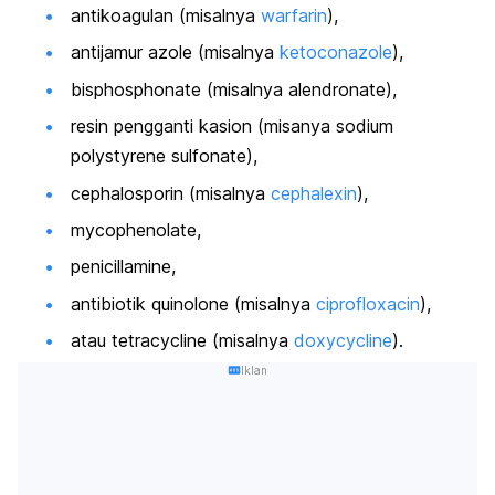
antikoagulan (misalnya
warfarin
),
antijamur azole (misalnya
ketoconazole
),
bisphosphonate (misalnya alendronate),
resin pengganti kasion (misanya sodium
polystyrene sulfonate),
cephalosporin (misalnya
cephalexin
),
mycophenolate,
penicillamine,
antibiotik quinolone (misalnya
ciprofloxacin
),
atau tetracycline (misalnya
doxycycline
).
Iklan