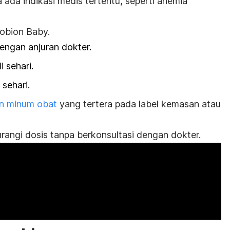
ka ada indikasi medis tertentu, seperti anemia
gobion Baby.
dengan anjuran dokter.
i sehari.
 sehari.
an minum obat
yang tertera pada label kemasan atau
ngi dosis tanpa berkonsultasi dengan dokter.