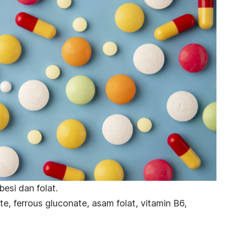
esi dan folat.
ate
,
ferrous gluconate
, asam folat, vitamin B6,