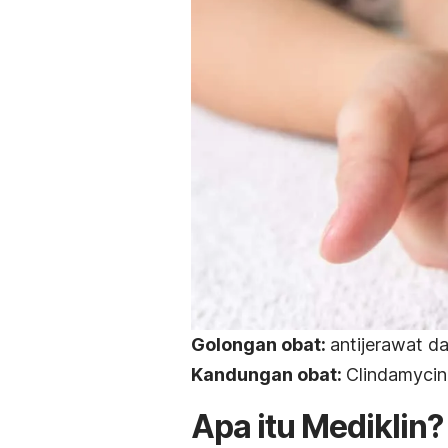
Golongan obat:
a
ntijerawat d
Kandungan obat:
Clindamycin
Apa itu Mediklin?