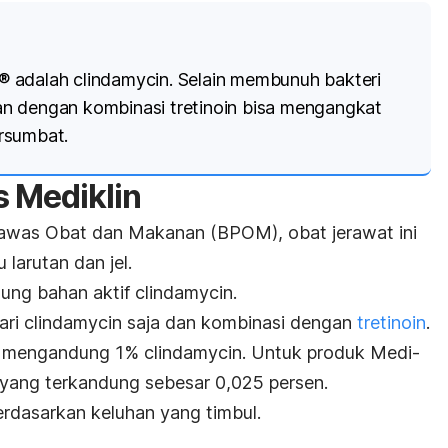
® adalah
clindamycin
. Selain membunuh bakteri
n dengan kombinasi tretinoin bisa mengangkat
ersumbat.
s Mediklin
awas Obat dan Makanan (BPOM), obat jerawat ini
 larutan dan jel.
ung bahan aktif
clindamycin
.
dari
clindamycin
saja dan kombinasi dengan
tretinoin
.
n® mengandung 1%
clindamycin
. Untuk produk Medi-
n yang terkandung sebesar 0,025 persen.
erdasarkan keluhan yang timbul.