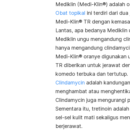
Mediklin (Medi-Klin®) adalah 
Obat topikal
ini terdiri dari d
Medi-Klin® TR dengan kemasa
Lantas,
apa bedanya Mediklin
Mediklin ungu mengandung
cl
hanya mengandung
clindamyc
Medi-Klin® oranye digunakan u
TR diberikan untuk jerawat de
komedo terbuka dan tertutup.
Clindamycin
adalah kandungan 
menghambat atau menghentika
Clindamycin
juga mengurangi 
Sementara itu, tretinoin adal
sel-sel kulit mati sekaligus m
berjerawat.