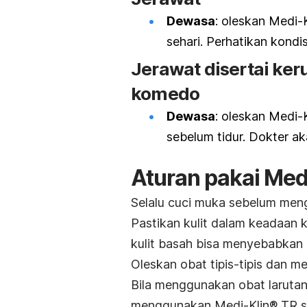
Dewasa
: oleskan Medi-
sehari. Perhatikan kondi
Jerawat disertai ker
komedo
Dewasa
: oleskan Medi-
sebelum tidur. Dokter a
Aturan pakai Med
Selalu cuci muka sebelum meng
Pastikan kulit dalam keadaan 
kulit basah bisa menyebabkan iri
Oleskan obat tipis-tipis dan me
Bila menggunakan obat larutan
menggunakan Medi-Klin® TR saa