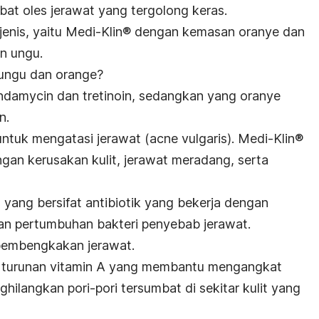
obat oles
jerawat
yang tergolong keras.
ua jenis, yaitu Medi-Klin® dengan kemasan oranye dan
n ungu.
 ungu dan
orange
?
indamycin
dan tretinoin, sedangkan yang oranye
in
.
ntuk mengatasi jerawat (
acne vulgaris
). Medi-Klin®
ngan kerusakan kulit, jerawat meradang, serta
yang bersifat antibiotik yang bekerja dengan
n pertumbuhan bakteri penyebab jerawat.
pembengkakan jerawat.
ah turunan vitamin A yang membantu mengangkat
enghilangkan
pori-pori tersumbat
di sekitar kulit yang