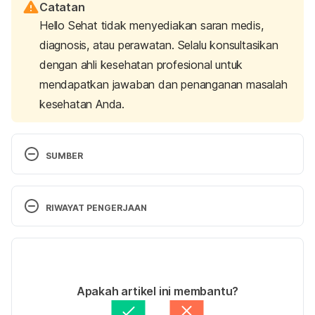
Catatan
Hello Sehat tidak menyediakan saran medis,
diagnosis, atau perawatan. Selalu konsultasikan
dengan ahli kesehatan profesional untuk
mendapatkan jawaban dan penanganan masalah
kesehatan Anda.
SUMBER
Januvia. https://www.webmd.com/drugs/2/drug-
145704/januvia-oral/details. Diakses 3 Agustus 
RIWAYAT PENGERJAAN
2018.
Versi Terbaru
Sitagliptin (Rx). 
https://www.drugs.com/januvia.html. Diakses 3 
18/03/2024
Agustus 2018.
Ditulis oleh 
Rena Widyawinata
Apakah artikel ini membantu?
Ditinjau secara medis oleh
dr. Tania Savitri