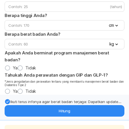
(tahun)
Berapa tinggi Anda?
cm
Berapa berat badan Anda?
kg
Apakah Anda berminat program manajemen berat
badan?
Ya
Tidak
Tahukah Anda perawatan dengan GIP dan GLP-1?
*Jenis pengobatan dan perawatan terbaru yang membantu manajemen berat badan dan
Diabetes Tipe 2
Ya
Tidak
Ikuti terus infonya agar berat badan terjaga: Dapatkan update
dari pakar mengenai dukungan dan perawatan berat badan
Hitung
langsung ke inbox Anda.