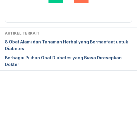
Januvia. 
Diperbarui oleh: 
Diah Ayu Lestari
https://reference.medscape.com/drug/januvia-
sitagliptin-342730#3. Diakses 3 Agustus 2018.
Januvia. 
ARTIKEL TERKAIT
http://www.mims.com/indonesia/drug/info/januvia/?
8 Obat Alami dan Tanaman Herbal yang Bermanfaat untuk
type=full#Storage. Diakses 3 Agustus 2018.
Diabetes
Berbagai Pilihan Obat Diabetes yang Biasa Diresepkan
Dokter
Memuat...