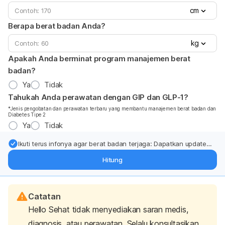
cm
Berapa berat badan Anda?
kg
Apakah Anda berminat program manajemen berat
badan?
Ya
Tidak
Tahukah Anda perawatan dengan GIP dan GLP-1?
*Jenis pengobatan dan perawatan terbaru yang membantu manajemen berat badan dan
Diabetes Tipe 2
Ya
Tidak
Ikuti terus infonya agar berat badan terjaga: Dapatkan update
dari pakar mengenai dukungan dan perawatan berat badan
Hitung
langsung ke inbox Anda.
Catatan
Hello Sehat tidak menyediakan saran medis,
diagnosis, atau perawatan. Selalu konsultasikan