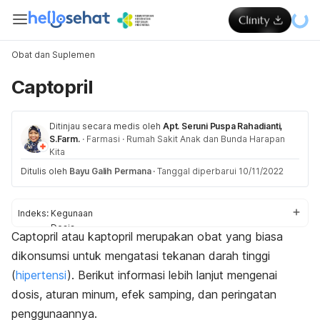
Obat dan Suplemen
Captopril
Ditinjau secara medis oleh
Apt. Seruni Puspa Rahadianti,
S.Farm.
·
Farmasi
·
Rumah Sakit Anak dan Bunda Harapan
Kita
Ditulis oleh
Bayu Galih Permana
·
Tanggal diperbarui 10/11/2022
Indeks:
Kegunaan
Dosis
Captopril
atau kaptopril merupakan obat yang biasa
Aturan pakai
dikonsumsi untuk mengatasi tekanan darah tinggi
Efek samping
Peringatan dan penggunaan
(
hipertensi
). Berikut informasi lebih lanjut mengenai
Efek pada ibu hamil dan menyusui
dosis, aturan minum, efek samping, dan peringatan
Interaksi obat
penggunaannya.