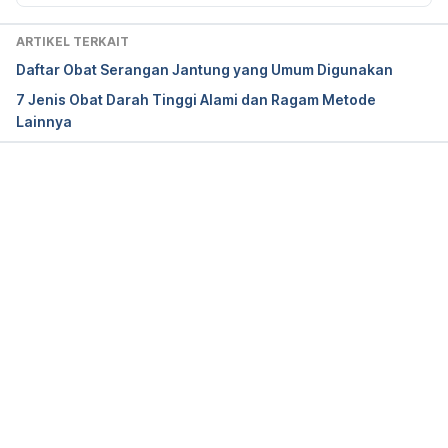
https://medlineplus.gov/druginfo/meds/a682823.ht
ml
ARTIKEL TERKAIT
Daftar Obat Serangan Jantung yang Umum Digunakan
7 Jenis Obat Darah Tinggi Alami dan Ragam Metode
Lainnya
Captopril (Oral Route) Before Using – Mayo Clinic . 
(2022). Retrieved 20 October 2022, from 
https://www.mayoclinic.org/drugs-
supplements/captopril-oral-route/before-using/drg-
Memuat...
20069213
ACE inhibitors and angiotensin II receptor 
antagonists: recommendations on how to use for 
breastfeeding. (2022). Retrieved 20 October 2022, 
from 
https://www.gov.uk/drug-safety-update/ace-
inhibitors-and-angiotensin-ii-receptor-antagonists-
recommendations-on-how-to-use-for-