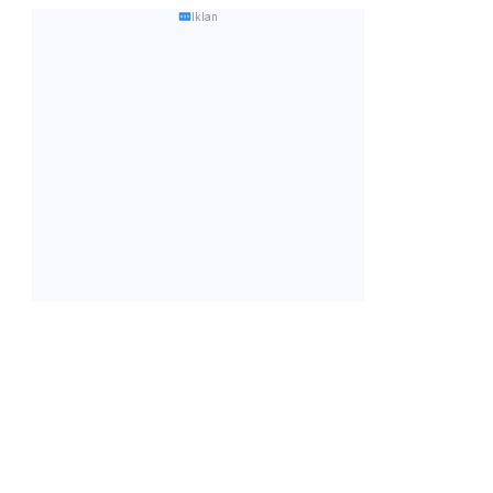
Iklan