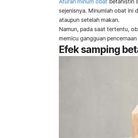
Aturan minum obat
betahistin
sejenisnya.
Minumlah obat ini d
ataupun setelah makan.
Namun, pada saat tertentu, ob
memicu gangguan pencernaan 
Efek samping
bet