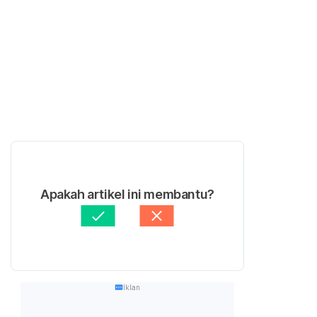
Apakah artikel ini membantu?
Iklan