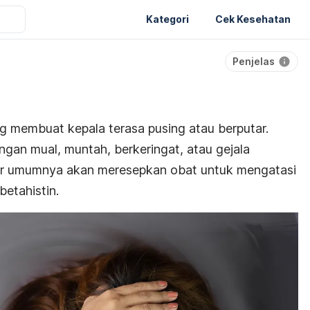
Kategori
Cek Kesehatan
Penjelas
g membuat kepala terasa pusing atau berputar.
engan mual, muntah, berkeringat, atau gejala
r umumnya akan meresepkan obat untuk mengatasi
betahistin.