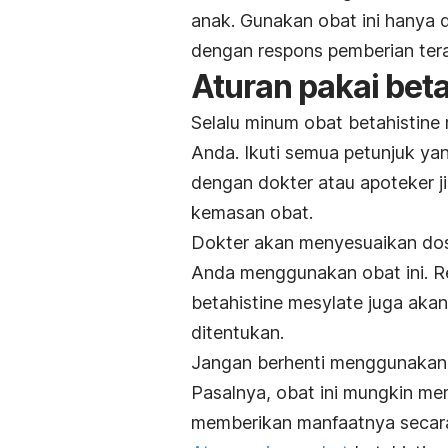
anak. Gunakan obat ini hanya 
dengan respons pemberian tera
Aturan pakai beta
Selalu minum obat
betahistine
Anda. Ikuti semua petunjuk ya
dengan dokter atau apoteker j
kemasan obat.
Dokter akan menyesuaikan dos
Anda menggunakan obat ini. 
betahistine mesylate
juga akan
ditentukan.
Jangan berhenti menggunakan 
Pasalnya, obat ini mungkin m
memberikan manfaatnya secar