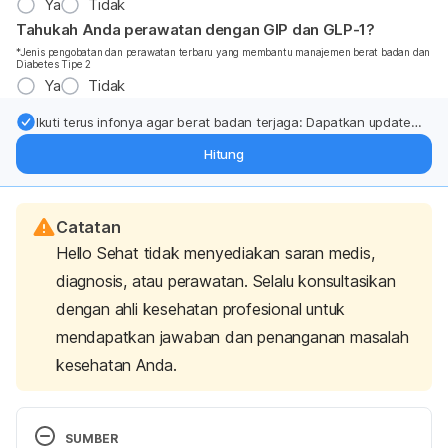
Ya
Tidak
Tahukah Anda perawatan dengan GIP dan GLP-1?
*Jenis pengobatan dan perawatan terbaru yang membantu manajemen berat badan dan
Diabetes Tipe 2
Ya
Tidak
Ikuti terus infonya agar berat badan terjaga: Dapatkan update
dari pakar mengenai dukungan dan perawatan berat badan
Hitung
langsung ke inbox Anda.
Catatan
Hello Sehat tidak menyediakan saran medis,
diagnosis, atau perawatan. Selalu konsultasikan
dengan ahli kesehatan profesional untuk
mendapatkan jawaban dan penanganan masalah
kesehatan Anda.
SUMBER