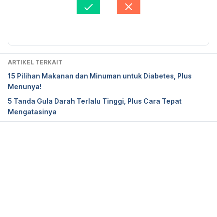
Ditinjau secara medis oleh
dr. Tania Savitri
Diperbarui oleh: 
Fidhia Kemala
Multum, C. (2020). Dapagliflozin – Drugs.com. 
Retrieved May 6, 2020, from 
https://www.drugs.com/mtm/dapagliflozin.html
ARTIKEL TERKAIT
Dapagliflozin – MedlinePlus. (2019). Retrieved May 
15 Pilihan Makanan dan Minuman untuk Diabetes, Plus
6, 2020, from 
Menunya!
https://medlineplus.gov/druginfo/meds/a614015.ht
5 Tanda Gula Darah Terlalu Tinggi, Plus Cara Tepat
ml
Mengatasinya
Memuat...