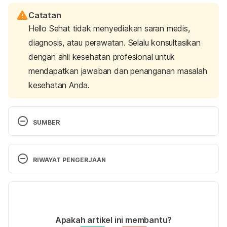
Catatan
Hello Sehat tidak menyediakan saran medis,
diagnosis, atau perawatan. Selalu konsultasikan
dengan ahli kesehatan profesional untuk
mendapatkan jawaban dan penanganan masalah
kesehatan Anda.
SUMBER
Forxiga (Dapagliflozin) – Diabetes.co.uk. (2019). 
Retrieved May 6, 2020, from 
RIWAYAT PENGERJAAN
https://www.diabetes.co.uk/diabetes-
medication/forxiga-dapagliflozin.html
Versi Terbaru
Sinha, S. (2019). Farxiga – Drugs.com. Retrieved 
11/01/2021
May 6, 2020, from 
Ditulis oleh 
Rena Widyawinata
Apakah artikel ini membantu?
https://www.drugs.com/farxiga.html