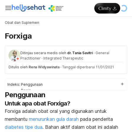
Obat dan Suplemen
Forxiga
Ditinjau secara medis oleh
dr. Tania Savitri
·
General
Practitioner
·
Integrated Therapeutic
Ditulis oleh
Rena Widyawinata
·
Tanggal diperbarui 11/01/2021
Indeks:
Penggunaan
Dosis
Penggunaan
Efek Samping
Untuk apa obat Forxiga?
Peringatan dan Pencegahan
Interaksi Obat
Forxiga adalah obat oral yang digunakan untuk
Overdosis
membantu
menurunkan gula darah
pada penderita
diabetes tipe dua
. Bahan aktif dalam obat ini adalah