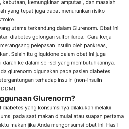
af, kebutaan, kemungkinan amputasi, dan masalah
arah yang tepat juga dapat menurunkan risiko
stroke.
 yang utama terkandung dalam Glurenorm. Obat ini
an diabetes golongan sulfonilurea. Cara kerja
merangsang pelepasan insulin oleh pankreas,
an. Selain itu gliquidone dalam obat ini juga
i darah ke dalam sel-sel yang membutuhkannya.
ada glurenorm digunakan pada pasien diabetes
tergantungan terhadap insulin (non-insulin
NIDDM).
nggunaan Glurenorm?
 diabetes yang konsumsinya dilakukan melalui
nsumsi pada saat makan dimulai atau suapan pertama
tu makan jika Anda mengonsumsi obat ini. Hasil