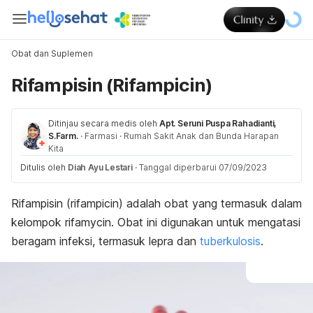
Obat dan Suplemen
Rifampisin (Rifampicin)
Ditinjau secara medis oleh
Apt. Seruni Puspa Rahadianti,
S.Farm.
·
Farmasi
·
Rumah Sakit Anak dan Bunda Harapan
Kita
Ditulis oleh
Diah Ayu Lestari
·
Tanggal diperbarui 07/09/2023
Rifampisin (
rifampicin
) adalah obat yang termasuk dalam
kelompok
rifamycin
. Obat ini digunakan untuk mengatasi
beragam infeksi, termasuk lepra dan
tuberkulosis
.