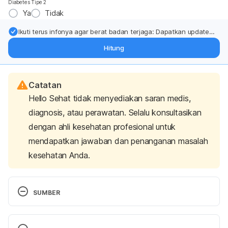
Diabetes Tipe 2
Ya
Tidak
Ikuti terus infonya agar berat badan terjaga: Dapatkan update
dari pakar mengenai dukungan dan perawatan berat badan
Hitung
langsung ke inbox Anda.
Catatan
Hello Sehat tidak menyediakan saran medis,
diagnosis, atau perawatan. Selalu konsultasikan
dengan ahli kesehatan profesional untuk
mendapatkan jawaban dan penanganan masalah
kesehatan Anda.
SUMBER
Diflucortolone valerate. Diflucortolone for skin 