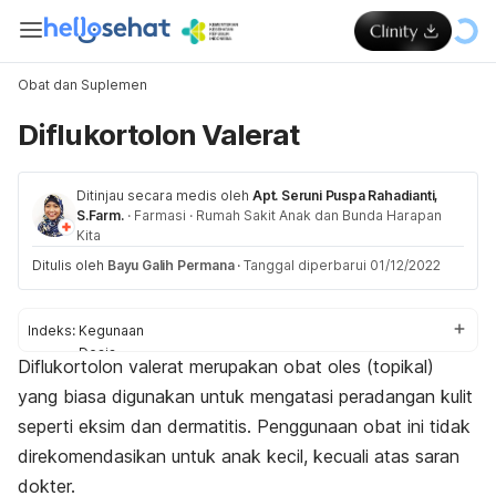
Obat dan Suplemen
Diflukortolon Valerat
Ditinjau secara medis oleh
Apt. Seruni Puspa Rahadianti,
S.Farm.
·
Farmasi
·
Rumah Sakit Anak dan Bunda Harapan
Kita
Ditulis oleh
Bayu Galih Permana
·
Tanggal diperbarui 01/12/2022
Indeks:
Kegunaan
Dosis
Diflukortolon valerat merupakan obat oles (topikal)
Aturan pakai
yang biasa digunakan untuk mengatasi peradangan kulit
Efek samping
Peringatan dan perhatian
seperti eksim dan dermatitis. Penggunaan obat ini tidak
Efek pada ibu hamil dan menyusui
direkomendasikan untuk anak kecil, kecuali atas saran
Interaksi obat
dokter.