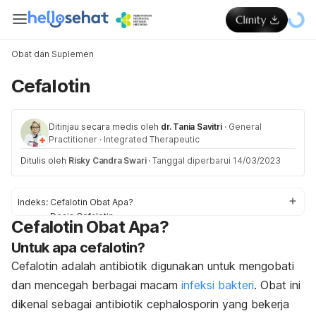
Obat dan Suplemen
Cefalotin
Ditinjau secara medis oleh
dr. Tania Savitri
·
General
Practitioner
·
Integrated Therapeutic
Ditulis oleh
Risky Candra Swari
·
Tanggal diperbarui 14/03/2023
Indeks:
Cefalotin Obat Apa?
Dosis Cefalotin
Cefalotin Obat Apa?
Efek samping Cefalotin
Untuk apa cefalotin?
Peringatan dan Perhatian Obat Cefalotin
Interaksi Obat Cefalotin
Cefalotin adalah antibiotik digunakan untuk mengobati
Overdosis Cefalotin
dan mencegah berbagai macam
infeksi bakteri
. Obat ini
dikenal sebagai antibiotik cephalosporin yang bekerja