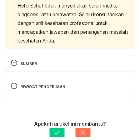
Hello Sehat tidak menyediakan saran medis,
diagnosis, atau perawatan. Selalu konsultasikan
dengan ahli kesehatan profesional untuk
mendapatkan jawaban dan penanganan masalah
kesehatan Anda.
SUMBER
http://www.mims.com/USA/drug/info/cefalotin/?
type=full&mtype=generic
RIWAYAT PENGERJAAN
https://www.drugs.com/international/cefalotin.html 
Versi Terbaru
accessed date March 12th, 2018
14/03/2023
https://www.sciencedirect.com/topics/pharmacolog
Ditulis oleh 
Risky Candra Swari
Apakah artikel ini membantu?
y-toxicology-and-pharmaceutical-science/cefalotin 
Ditinjau secara medis oleh
dr. Tania Savitri
accessed date March 12th, 2018
Diperbarui oleh: 
Ilham Fariq Maulana