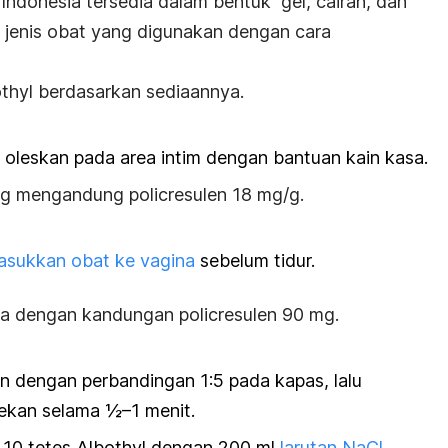
 Indonesia tersedia dalam bentuk gel, cairan, dan
n jenis obat yang digunakan dengan cara
thyl berdasarkan sediaannya.
, oleskan pada area intim dengan bantuan kain kasa.
0 g mengandung
policresulen
18 mg/g.
asukkan obat ke vagina
sebelum tidur.
vula dengan kandungan
policresulen
90 mg.
 dengan perbandingan 1:5 pada kapas, lalu
ekan selama ½–1 menit.
10 tetes Albothyl dengan 200 ml
larutan NaCl