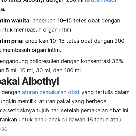
ka.
tim wanita:
encerkan 10–15 tetes obat dengan
 untuk membasuh organ intim.
tim pria:
encerkan 10–15 tetes obat dengan 200
uk membasuh organ intim.
 mengandung
policresulen
dengan konsentrasi 36%.
n 5 ml, 10 ml, 30 ml, dan 100 ml.
akai Albothyl
ai dengan
aturan pemakaian obat
yang tertulis dalam
ngkin memiliki aturan pakai yang berbeda.
a setidaknya tujuh hari setelah pemakaian obat ini.
arankan untuk anak-anak di bawah 18 tahun atau
use.