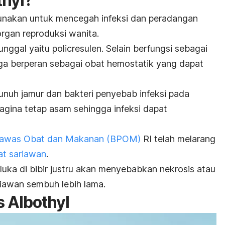
thyl?
gunakan untuk mencegah infeksi dan peradangan
organ reproduksi wanita.
tunggal yaitu
policresulen
.
Selain berfungsi sebagai
ga berperan sebagai obat hemostatik yang dapat
nuh jamur dan bakteri penyebab infeksi pada
agina tetap asam sehingga infeksi dapat
awas Obat dan Makanan (BPOM)
RI telah melarang
at sariawan
.
luka di bibir justru akan menyebabkan nekrosis atau
riawan sembuh lebih lama.
s Albothyl