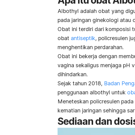
Apa itu obat Albo
Albothyl adalah obat yang di
pada jaringan ginekologi atau 
Obat ini terdiri dari komposisi 
obat
antiseptik
,
policresulen
ju
menghentikan perdarahan.
Obat ini bekerja dengan membu
vagina sekaligus menjaga pH v
dihindarkan.
Sejak tahun 2018,
Badan Peng
penggunaan albothyl untuk
ob
Meneteskan
policresulen
pada 
kematian jaringan sehingga sa
Sediaan dan dosi