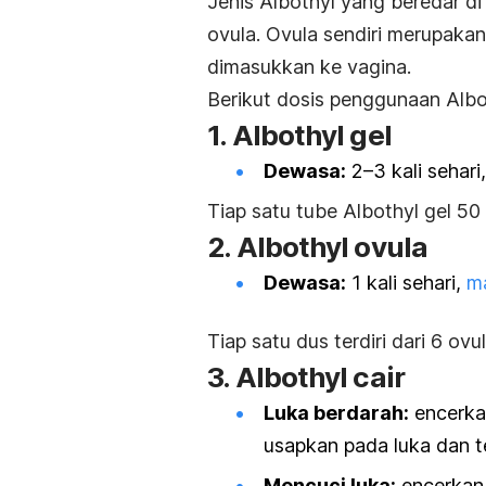
Jenis Albothyl yang beredar di
ovula. Ovula sendiri merupaka
dimasukkan ke vagina.
Berikut dosis penggunaan Albo
1. Albothyl gel
Dewasa:
2–3 kali sehari
Tiap satu
tube
Albothyl gel 5
2. Albothyl ovula
Dewasa:
1 kali sehari,
m
Tiap satu dus terdiri dari 6 o
3. Albothyl cair
Luka berdarah:
encerkan
usapkan pada luka dan t
Mencuci luka:
encerkan 