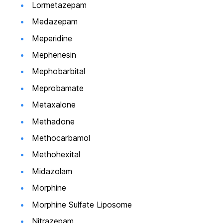
Lormetazepam
Medazepam
Meperidine
Mephenesin
Mephobarbital
Meprobamate
Metaxalone
Methadone
Methocarbamol
Methohexital
Midazolam
Morphine
Morphine Sulfate Liposome
Nitrazepam