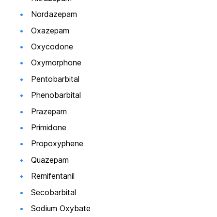
Nordazepam
Oxazepam
Oxycodone
Oxymorphone
Pentobarbital
Phenobarbital
Prazepam
Primidone
Propoxyphene
Quazepam
Remifentanil
Secobarbital
Sodium Oxybate