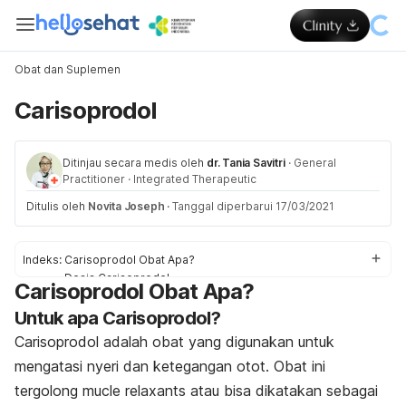
Obat dan Suplemen
Carisoprodol
Ditinjau secara medis oleh
dr. Tania Savitri
·
General
Practitioner
·
Integrated Therapeutic
Ditulis oleh
Novita Joseph
·
Tanggal diperbarui 17/03/2021
Indeks:
Carisoprodol Obat Apa?
Dosis Carisoprodol
Carisoprodol Obat Apa?
Efek samping Carisoprodol
Untuk apa Carisoprodol?
Peringatan dan Perhatian Obat Carisoprodol
Interaksi Obat Carisoprodol
Carisoprodol adalah obat yang digunakan untuk
Overdosis Carisoprodol
mengatasi nyeri dan ketegangan otot. Obat ini
tergolong mucle relaxants atau bisa dikatakan sebagai