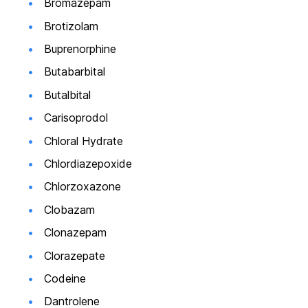
Bromazepam
Brotizolam
Buprenorphine
Butabarbital
Butalbital
Carisoprodol
Chloral Hydrate
Chlordiazepoxide
Chlorzoxazone
Clobazam
Clonazepam
Clorazepate
Codeine
Dantrolene