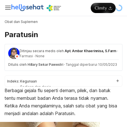
Obat dan Suplemen
Paratusin
Ditinjau secara medis oleh
Apt. Ambar Khaerinnisa, S.Farm
·
Farmasi
·
None
Ditulis oleh
Hillary Sekar Pawestri
·
Tanggal diperbarui 10/05/2023
Indeks:
Kegunaan
Sediaan dan dosis
Berbagai gejala flu seperti demam, pilek, dan batuk
Aturan pakai
tentu membuat badan Anda terasa tidak nyaman.
Efek samping
Efek pada ibu hamil dan menyusui
Ketika Anda mengalaminya, salah satu obat yang bisa
Interaksi obat
menjadi andalan adalah Paratusin.