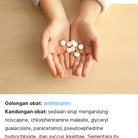
Golongan obat:
antihistamin
Kandungan obat:
sediaan sirup mengandung
noscapine
,
chlorpheniramine maleate
,
glyceryl
guaiacolate
,
paracetamol
,
pseudoephedrine
hydrochloride
, dan
succus liquiritiae
. Sementara itu,