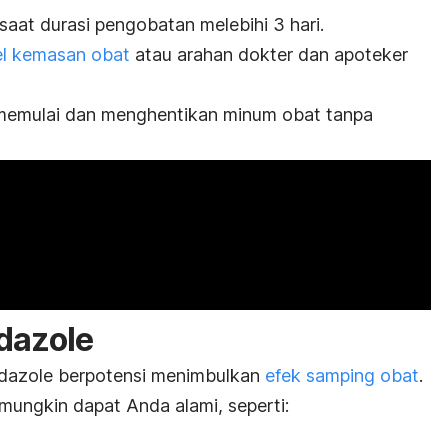
aat durasi pengobatan melebihi 3 hari.
el kemasan obat
atau arahan dokter dan apoteker
memulai dan menghentikan minum obat tanpa
idazole
idazole
berpotensi menimbulkan
efek samping obat
.
mungkin dapat Anda alami, seperti: