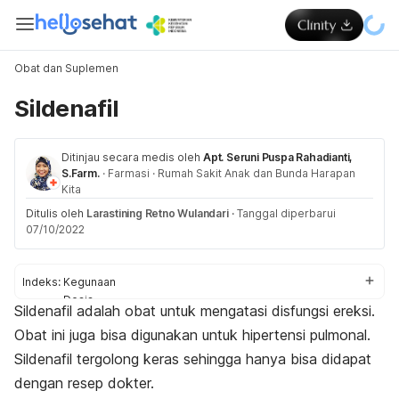
Obat dan Suplemen
Sildenafil
Ditinjau secara medis oleh
Apt. Seruni Puspa Rahadianti,
S.Farm.
·
Farmasi
·
Rumah Sakit Anak dan Bunda Harapan
Kita
Ditulis oleh
Larastining Retno Wulandari
·
Tanggal diperbarui
07/10/2022
Indeks:
Kegunaan
Dosis
Sildenafil adalah obat untuk mengatasi disfungsi ereksi.
Aturan pakai
Obat ini juga bisa digunakan untuk hipertensi pulmonal.
Efek samping sildenafil
Peringatan dan perhatian
Sildenafil tergolong keras sehingga hanya bisa didapat
Efek pada ibu hamil dan menyusui
dengan resep dokter.
Interaksi obat