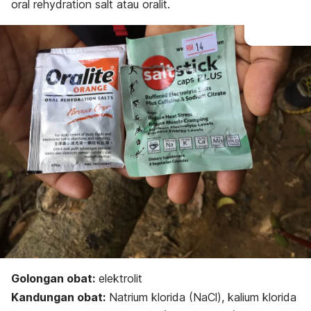
oral rehydration salt
atau oralit.
Golongan obat:
elektrolit
Kandungan obat:
Natrium klorida (NaCl), kalium klorida