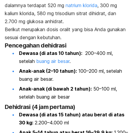
dalamnya terdapat 520 mg
natrium klorida
, 300 mg
kalium klorida, 580 mg trisodium sitrat dihidrat, dan
2.700 mg glukosa anhidrat.
Berikut merupakan dosis oralit yang bisa Anda gunakan
sesuai dengan kebutuhan.
Pencegahan dehidrasi
Dewasa (di atas 10 tahun):
200–400 ml,
setelah
buang air besar
.
Anak-anak (2–10 tahun):
100–200 ml, setelah
buang air besar.
Anak-anak (di bawah 2 tahun):
50–100 ml,
setelah buang air besar
Dehidrasi (4 jam pertama)
Dewasa (di atas 15 tahun) atau berat di atas
30 kg:
2.200–4.000 ml
Anak 5–14 tahun atau berat 16–29,9 kg:
1.200–