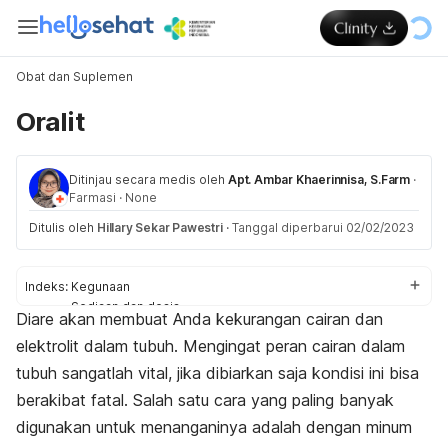
Obat dan Suplemen
Oralit
Ditinjau secara medis oleh
Apt. Ambar Khaerinnisa, S.Farm
·
Farmasi
·
None
Ditulis oleh
Hillary Sekar Pawestri
·
Tanggal diperbarui 02/02/2023
Indeks:
Kegunaan
Sediaan dan dosis
Diare akan membuat Anda kekurangan cairan dan
Efek samping
elektrolit dalam tubuh. Mengingat peran cairan dalam
Efek pada ibu hamil dan menyusui
Interaksi obat
tubuh sangatlah vital, jika dibiarkan saja kondisi ini bisa
berakibat fatal. Salah satu cara yang paling banyak
digunakan untuk menanganinya adalah dengan minum