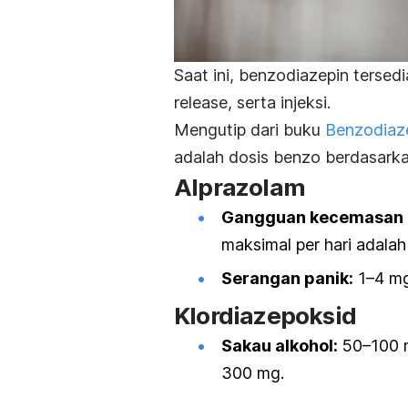
Saat ini, benzodiazepin tersed
release
, serta injeksi.
Mengutip dari buku
Benzodiaz
adalah dosis benzo berdasarka
Alprazolam
Gangguan kecemasan
maksimal per hari adalah
Serangan panik:
1–4 mg,
Klordiazepoksid
Sakau alkohol:
50–100 mg
300 mg.