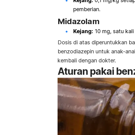
Kejang:
0,1 mg/kg setiap
pemberian.
Midazolam
Kejang:
10 mg, satu kali 
Dosis di atas diperuntukkan b
benzodiazepin untuk anak-ana
kembali dengan dokter.
Aturan pakai
ben