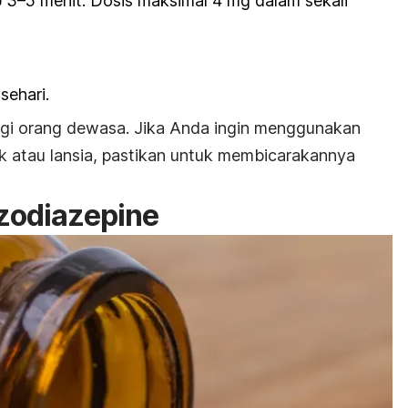
 3–5 menit. Dosis maksimal 4 mg dalam sekali
sehari.
agi orang dewasa.
Jika Anda ingin menggunakan
k atau lansia, pastikan untuk membicarakannya
zodiazepine