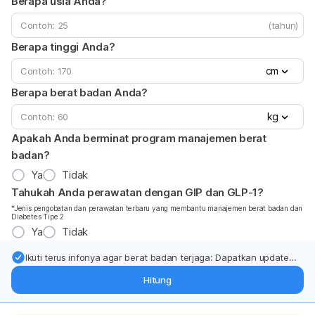
Berapa usia Anda?
(tahun)
Berapa tinggi Anda?
cm
Berapa berat badan Anda?
kg
Apakah Anda berminat program manajemen berat
badan?
Ya
Tidak
Tahukah Anda perawatan dengan GIP dan GLP-1?
*Jenis pengobatan dan perawatan terbaru yang membantu manajemen berat badan dan
Diabetes Tipe 2
Ya
Tidak
Ikuti terus infonya agar berat badan terjaga: Dapatkan update
dari pakar mengenai dukungan dan perawatan berat badan
Hitung
langsung ke inbox Anda.