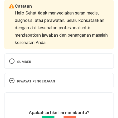
Catatan
Hello Sehat tidak menyediakan saran medis,
diagnosis, atau perawatan. Selalu konsultasikan
dengan ahli kesehatan profesional untuk
mendapatkan jawaban dan penanganan masalah
kesehatan Anda.
SUMBER
Ketamin Hidroklorida
. Pusat Informasi Obat 
RIWAYAT PENGERJAAN
Nasional Badan Pengawas Obat dan Makanan. 
(2015). Retrieved 9 December 2021 2021, from 
Versi Terbaru
http://pionas.pom.go.id/monografi/ketamin-
hidroklorida
20/03/2023
Ditulis oleh 
Satria Aji Purwoko
Apakah artikel ini membantu?
Ditinjau secara medis oleh
Apt. Seruni Puspa 