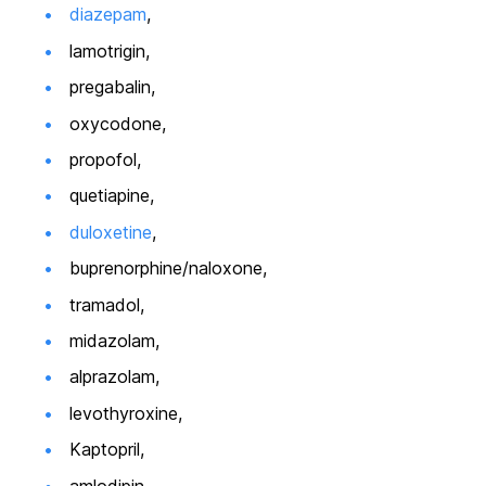
diazepam
,
lamotrigin,
pregabalin,
oxycodone
,
propofol,
quetiapine
,
duloxetine
,
buprenorphine/naloxone
,
tramadol,
midazolam,
alprazolam,
levothyroxine
,
Kaptopril,
amlodipin,