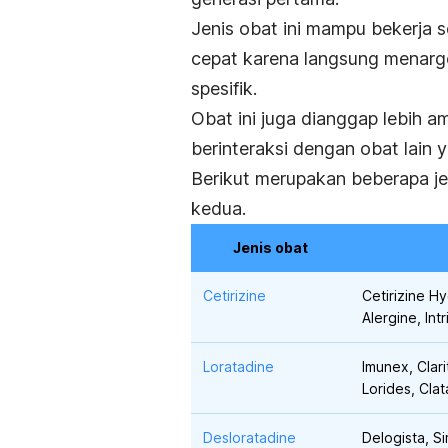
Jenis obat ini mampu bekerja se
cepat karena langsung menarge
spesifik.
Obat ini juga dianggap lebih 
berinteraksi dengan obat lain y
Berikut merupakan beberapa je
kedua.
Jenis obat
Cetirizine
Cetirizine Hy
Alergine, Intr
Loratadine
Imunex, Clarit
Lorides, Clat
Desloratadine
Delogista, S