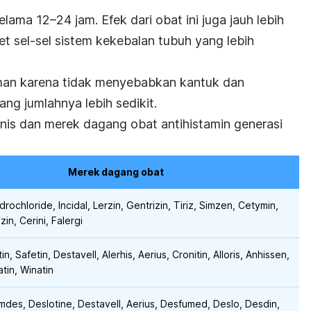
lama 12–24 jam. Efek dari obat ini juga jauh lebih
t sel-sel sistem kekebalan tubuh yang lebih
aman karena tidak menyebabkan kantuk dan
ang jumlahnya lebih sedikit.
nis dan merek dagang obat antihistamin generasi
Merek dagang obat
drochloride, Incidal, Lerzin, Gentrizin, Tiriz, Simzen, Cetymin,
izin, Cerini, Falergi
in, Safetin, Destavell, Alerhis, Aerius, Cronitin, Alloris, Anhissen,
atin, Winatin
imdes, Deslotine, Destavell, Aerius, Desfumed, Deslo, Desdin,