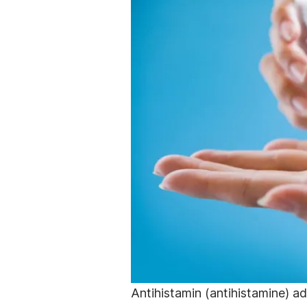
Antihistamin (
antihistamine
) a