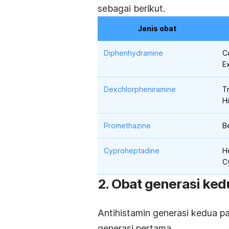
sebagai berikut.
Jenis obat
Diphenhydramine
C
E
Dexchlorpheniramine
T
Hi
Promethazine
B
Cyproheptadine
H
C
2. Obat generasi ked
Antihistamin generasi kedua 
generasi pertama.