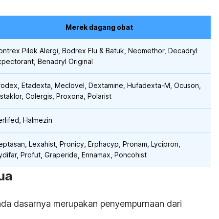
Merek dagang obat
ontrex Pilek Alergi, Bodrex Flu & Batuk, Neomethor, Decadryl
xpectorant, Benadryl Original
rodex, Etadexta, Meclovel, Dextamine, Hufadexta-M, Ocuson,
staklor, Colergis, Proxona, Polarist
erlifed, Halmezin
eptasan, Lexahist, Pronicy, Erphacyp, Pronam, Lycipron,
ydifar, Profut, Graperide, Ennamax, Poncohist
ua
pada dasarnya merupakan penyempurnaan dari