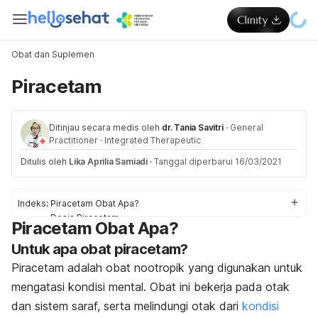
Obat dan Suplemen
Piracetam
Ditinjau secara medis oleh
dr. Tania Savitri
·
General
Practitioner
·
Integrated Therapeutic
Ditulis oleh
Lika Aprilia Samiadi
·
Tanggal diperbarui 16/03/2021
Indeks:
Piracetam Obat Apa?
Dosis Piracetam
Piracetam Obat Apa?
Efek samping Piracetam
Untuk apa obat piracetam?
Peringatan dan Perhatian Obat Piracetam
Interaksi Obat Piracetam
Piracetam adalah obat nootropik yang digunakan untuk
Overdosis Piracetam
mengatasi kondisi mental.
Obat ini bekerja pada otak
dan sistem saraf, serta melindungi otak dari
kondisi