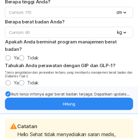
Berapa tinggi Anda?
cm
Berapa berat badan Anda?
kg
Apakah Anda berminat program manajemen berat
badan?
Ya
Tidak
Tahukah Anda perawatan dengan GIP dan GLP-1?
*Jenis pengobatan dan perawatan terbaru yang membantu manajemen berat badan dan
Diabetes Tipe 2
Ya
Tidak
Ikuti terus infonya agar berat badan terjaga: Dapatkan update
dari pakar mengenai dukungan dan perawatan berat badan
Hitung
langsung ke inbox Anda.
Catatan
Hello Sehat tidak menyediakan saran medis,