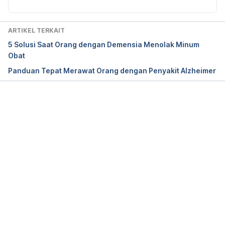
Cunha, J. (n.d.). Piracetam – RxList. Retrieved 
ARTIKEL TERKAIT
March 5, 2020, from 
5 Solusi Saat Orang dengan Demensia Menolak Minum
https://www.rxlist.com/consumer_piracetam_myoca
Obat
lm/drugs-condition.htm
Panduan Tepat Merawat Orang dengan Penyakit Alzheimer
Wong, C. (2020). The Health Benefits of Piracetam 
– Very Well Health. Retrieved March 5, 2020, from 
Memuat...
https://www.verywellhealth.com/get-smart-with-
piracetam-89499#what-to-look-for
Piracetam – Epilepsy Society. (2014). Retrieved 
March 5, 2020, from 
https://www.epilepsysociety.org.uk/piracetam#.Xm
DUaKgza00