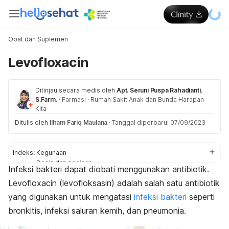
Obat dan Suplemen
Levofloxacin
Ditinjau secara medis oleh
Apt. Seruni Puspa Rahadianti,
S.Farm.
·
Farmasi
·
Rumah Sakit Anak dan Bunda Harapan
Kita
Ditulis oleh
Ilham Fariq Maulana
·
Tanggal diperbarui 07/09/2023
Indeks:
Kegunaan
Dosis dan sediaan
Infeksi bakteri dapat diobati menggunakan antibiotik.
Aturan pakai
Levofloxacin
(levofloksasin) adalah salah satu antibiotik
Efek samping
Peringatan dan perhatian
yang digunakan untuk mengatasi
infeksi bakteri
seperti
Efek pada ibu hamil dan menyusui
bronkitis, infeksi saluran kemih, dan pneumonia.
Interaksi obat