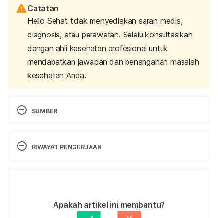
Catatan
Hello Sehat tidak menyediakan saran medis,
diagnosis, atau perawatan. Selalu konsultasikan
dengan ahli kesehatan profesional untuk
mendapatkan jawaban dan penanganan masalah
kesehatan Anda.
SUMBER
Enzyplex 
http://www.mims.com/indonesia/drug/info/enzyplex 
RIWAYAT PENGERJAAN
Diakses pada 3 Oktober 2017.
Versi Terbaru
Enzyplex http://www.ndrugs.com/?s=enzyplex 
Diakses pada 3 Oktober 2017.
27/10/2022
Ditulis oleh 
Novita Joseph
Apakah artikel ini membantu?
Digestive Enzym Oral 
Ditinjau secara medis oleh
dr. Yusra Firdaus