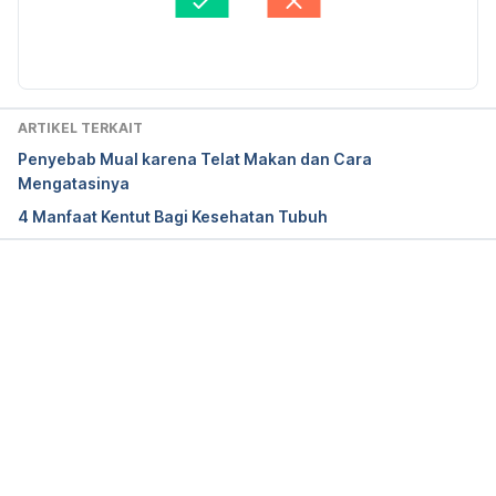
https://www.webmd.com/drugs/2/drug-
Diperbarui oleh: 
Larastining Retno Wulandari
673/digestive-enzymes-oral/details Diakses pada 3 
Oktober 2017.
Digestive Enzym Oral 
ARTIKEL TERKAIT
http://www.medicinenet.com/digestive_enzymes-
Penyebab Mual karena Telat Makan dan Cara
oral/article.htm Diakses pada 3 Oktober 2017.
Mengatasinya
4 Manfaat Kentut Bagi Kesehatan Tubuh
Memuat...