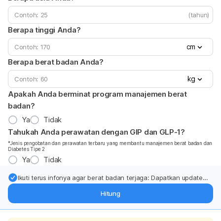
(tahun)
Berapa tinggi Anda?
cm
Berapa berat badan Anda?
kg
Apakah Anda berminat program manajemen berat
badan?
Ya
Tidak
Tahukah Anda perawatan dengan GIP dan GLP-1?
*Jenis pengobatan dan perawatan terbaru yang membantu manajemen berat badan dan
Diabetes Tipe 2
Ya
Tidak
Ikuti terus infonya agar berat badan terjaga: Dapatkan update
dari pakar mengenai dukungan dan perawatan berat badan
Hitung
langsung ke inbox Anda.