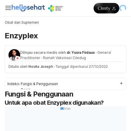
Obat dan Suplemen
Enzyplex
Ditinjau secara medis oleh
dr. Yusra Firdaus
·
General
Practitioner
·
Rumah Vaksinasi Ciledug
Ditulis oleh
Novita Joseph
·
Tanggal diperbarui 27/10/2022
Indeks:
Fungsi & Penggunaan
Dosis
Fungsi & Penggunaan
Efek Samping
Untuk apa obat Enzyplex digunakan?
Pencegahan & Peringatan
Interaksi Obat
Iklan
Overdosis