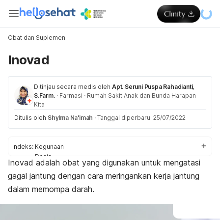
Obat dan Suplemen
Inovad
Ditinjau secara medis oleh
Apt. Seruni Puspa Rahadianti,
S.Farm.
·
Farmasi
·
Rumah Sakit Anak dan Bunda Harapan
Kita
Ditulis oleh
Shylma Na'imah
·
Tanggal diperbarui 25/07/2022
Indeks:
Kegunaan
Dosis
Inovad adalah obat yang digunakan untuk mengatasi
Aturan pakai
gagal jantung dengan cara meringankan kerja jantung
Efek samping
Efek pada ibu hamil dan menyusui
dalam memompa darah.
Interaksi obat