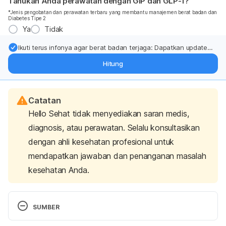
Tahukah Anda perawatan dengan GIP dan GLP-1?
*Jenis pengobatan dan perawatan terbaru yang membantu manajemen berat badan dan
Diabetes Tipe 2
Ya
Tidak
Ikuti terus infonya agar berat badan terjaga: Dapatkan update
dari pakar mengenai dukungan dan perawatan berat badan
Hitung
langsung ke inbox Anda.
Catatan
Hello Sehat tidak menyediakan saran medis,
diagnosis, atau perawatan. Selalu konsultasikan
dengan ahli kesehatan profesional untuk
mendapatkan jawaban dan penanganan masalah
kesehatan Anda.
SUMBER
Ayres, JK., Maani, CV. (2021). Milrinone. 
StatPearls 