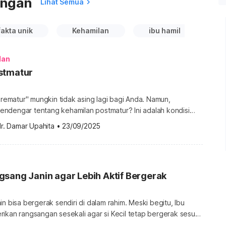
ungan
Lihat Semua
fakta unik
Kehamilan
ibu hamil
k
lan
stmatur
 prematur" mungkin tidak asing lagi bagi Anda. Namun,
ndengar tentang kehamilan postmatur? Ini adalah kondisi
udah melebihi usia normal, yakni 42 minggu. Yuk, simak
r. Damar Upahita
•
23/09/2025
untuk mengenal lebih jauh tentang kondisi ini! Apa penyebab
an postmatur adalah kondisi ketika kehamilan sudah melebihi
 (HPL). Kondisi ini juga […]
sang Janin agar Lebih Aktif Bergerak
in bisa bergerak sendiri di dalam rahim. Meski begitu, Ibu
ikan rangsangan sesekali agar si Kecil tetap bergerak sesuai
. Yuk, intip cara merangsang janin agar bergerak lebih aktif