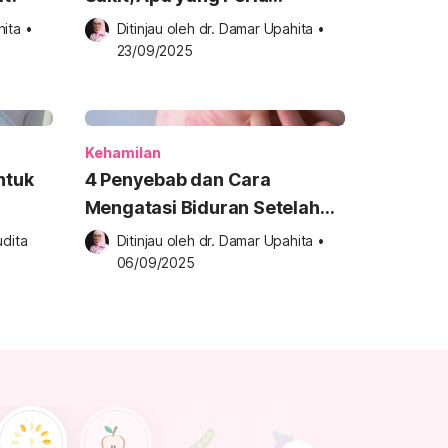
Disiapkan?
hita
•
Ditinjau oleh 
dr. Damar Upahita
•
23/09/2025
Kehamilan
ntuk
4 Penyebab dan Cara
Mengatasi Biduran Setelah
Melahirkan
dita 
Ditinjau oleh 
dr. Damar Upahita
•
06/09/2025