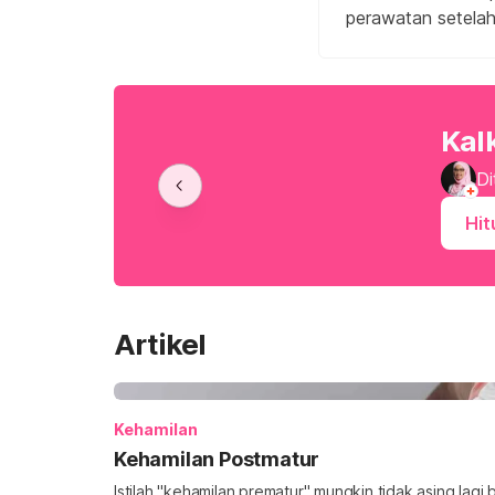
perawatan setelah 
Kal
Di
Hit
Artikel
Kehamilan
Kehamilan Postmatur
Istilah "kehamilan prematur" mungkin tidak asing lag