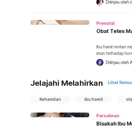
Ditinjau oleh 
d
di dalam kandunga
biasanya mulai me
minggu. Gerakan [
Prenatal
Obat Tetes M
Ibu hamil rentan 
imun terhadap hor
ibu hamil boleh me
Ditinjau oleh 
A
berikut untuk jawa
diketahui bahwa ti
hamil. UK Health
Jelajahi Melahirkan
Lihat Semu
Kehamilan
ibu hamil
ol
Persalinan
Bisakah Ibu M