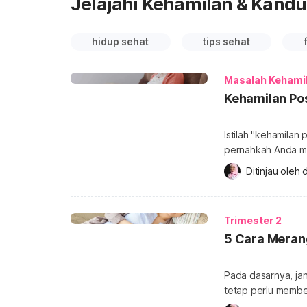
Jelajahi Kehamilan & Kand
tetapi […]
hidup sehat
tips sehat
Masalah Kehami
Kehamilan Po
Istilah "kehamilan
pernahkah Anda me
ketika kehamilan s
Ditinjau oleh 
d
informasi berikut 
postmatur? Kehamil
hari perkiraan lahir
Trimester 2
5 Cara Merang
Pada dasarnya, jan
tetap perlu member
perkembangan janin