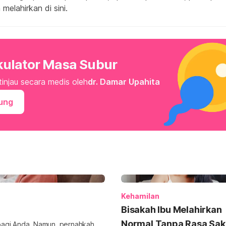
melahirkan di sini.
kulator Masa Subur
tinjau secara medis oleh
dr. Damar Upahita
ung
Kehamilan
Bisakah Ibu Melahirkan
Normal Tanpa Rasa Sak
i bagi Anda. Namun, pernahkah