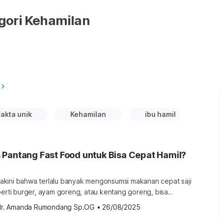
gori Kehamilan
fakta unik
Kehamilan
ibu hamil
s
Pantang Fast Food untuk Bisa Cepat Hamil?
kini bahwa terlalu banyak mengonsumsi makanan cepat saji
perti burger, ayam goreng, atau kentang goreng, bisa
ran wanita. Lantas, bagaimana fast food bisa menghambat
dr. Amanda Rumondang Sp.OG
•
26/08/2025
 hamil? Ini penjelasannya. Benarkah fast food bisa