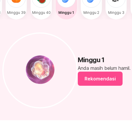
8
Minggu 39
Minggu 40
Minggu 1
Minggu 2
Minggu 3
Minggu 1
Anda masih
belum hamil
.
Rekomendasi