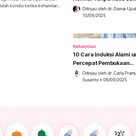
alah kondisi ketika kehamilan
Ditinjau oleh 
dr. Damar Upa
ak informasi berikut untuk
10/09/2025
ab postmatur? Kehamilan
ihi hari perkiraan lahir (HPL).
Kehamilan
10 Cara Induksi Alami u
Percepat Pembukaan
Persalinan
Ditinjau oleh 
dr. Carla Pramu
Susanto
•
06/09/2025