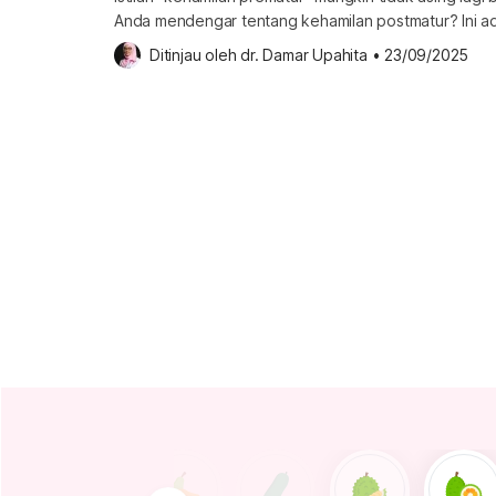
Anda mendengar tentang kehamilan postmatur? Ini ad
sudah melebihi usia normal, yakni 42 minggu. Yuk, sim
Ditinjau oleh 
dr. Damar Upahita
•
23/09/2025
mengenal lebih jauh tentang kondisi ini! Apa penyeb
postmatur adalah kondisi ketika kehamilan sudah meleb
Kondisi ini juga […]