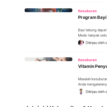
menghambat peluang
karbohidrat, protei
Kesuburan
Program Bayi
Bayi tabung dapat 
Meski tampak sebag
tabung cukup panj
Ditinjau oleh 
d
tabung? Bayi tabung
kehamilan yang bia
pasangan yang sul
Kesuburan
Vitamin Peny
Masalah kesuburan 
Anda mengalaminya
penyubur sperma. J
Ditinjau oleh 
d
sperma? Bagaimana
untuk jawabannya
Keberhasilan pemb