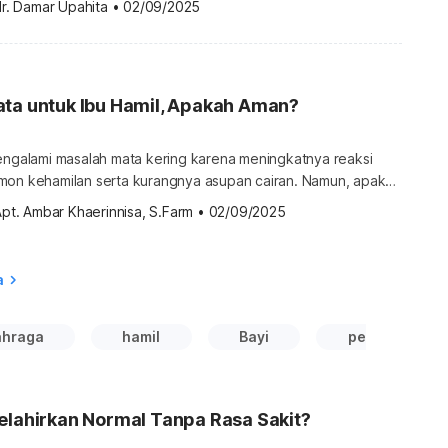
r. Damar Upahita
•
02/09/2025
n! Cara merangsang janin dalam kandungan agar bergerak Ibu
rasakan gerakan janin ketika memasuki usia kehamilan 20
…]
ata untuk Ibu Hamil, Apakah Aman?
mengalami masalah mata kering karena meningkatnya reaksi
mon kehamilan serta kurangnya asupan cairan. Namun, apakah
ngatasi kondisi tersebut dengan tetes mata? Simak ulasan
pt. Ambar Khaerinnisa, S.Farm
•
02/09/2025
bannya. Amankah obat tetes mata untuk ibu hamil? Perlu
dak semua jenis obat mata dapat dipastikan aman bagi ibu
 Security […]
a
ahraga
hamil
Bayi
perawatan ib
elahirkan Normal Tanpa Rasa Sakit?