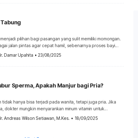
 hamil? Setiap hari tubuh membutuhkan zat gizi, baik itu
n, vitamin, dan mineral, agar […]
 Tabung
menjadi pilihan bagi pasangan yang sulit memiliki momongan.
ai jalan pintas agar cepat hamil, sebenarnya proses bayi
ang dan perlu persiapan matang. Apa itu program bayi
r. Damar Upahita
•
23/08/2025
 alias fertilisasi in vitro (IVF) adalah salah satu program
sanya disarankan untuk menangani infertilitas atau membantu
it punya […]
ubur Sperma, Apakah Manjur bagi Pria?
tidak hanya bisa terjadi pada wanita, tetapi juga pria. Jika
, dokter mungkin menyarankan minum vitamin untuk
enis vitamin apa saja yang bisa meningkatkan kualitas
r. Andreas Wilson Setiawan, M.Kes.
•
18/09/2025
 pengaruhnya terhadap kesuburan? Simak informasi berikut
. Apakah ada yang dinamakan vitamin penyubur sperma?
uahan tidak hanya ditentukan oleh faktor kesuburan wanita,