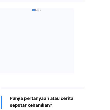
Iklan
ecantikan
olahraga
Diabetes
Pe
Punya pertanyaan atau cerita
seputar kehamilan?