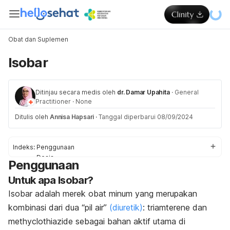
Obat dan Suplemen
Isobar
Ditinjau secara medis oleh
dr. Damar Upahita
·
General
Practitioner
·
None
Ditulis oleh
Annisa Hapsari
·
Tanggal diperbarui 08/09/2024
Indeks:
Penggunaan
Dosis
Penggunaan
Efek Samping
Untuk apa Isobar?
Peringatan & Pencegahan
Interaksi
Isobar adalah merek obat minum yang merupakan
Overdosis
kombinasi dari dua “pil air”
(diuretik)
: triamterene dan
methyclothiazide sebagai bahan aktif utama di