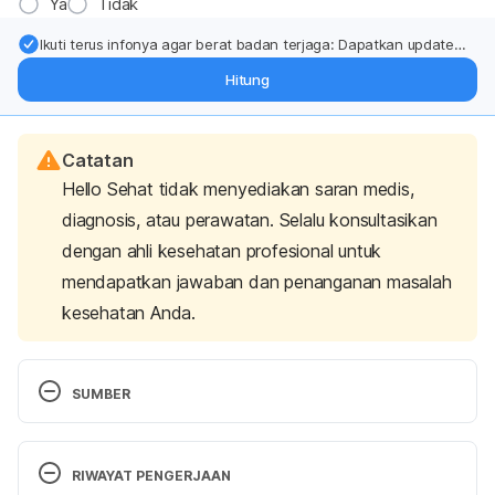
Ya
Tidak
Ikuti terus infonya agar berat badan terjaga: Dapatkan update
dari pakar mengenai dukungan dan perawatan berat badan
Hitung
langsung ke inbox Anda.
Catatan
Hello Sehat tidak menyediakan saran medis,
diagnosis, atau perawatan. Selalu konsultasikan
dengan ahli kesehatan profesional untuk
mendapatkan jawaban dan penanganan masalah
kesehatan Anda.
SUMBER
Triamterene-Hydrochlorothiazide. Retrieved 10 
October 2019, 
RIWAYAT PENGERJAAN
http://www.webmd.com/drugs/2/drug-