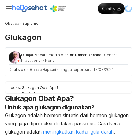
Obat dan Suplemen
Glukagon
Ditinjau secara medis oleh
dr. Damar Upahita
·
General
Practitioner
·
None
Ditulis oleh
Annisa Hapsari
·
Tanggal diperbarui 17/03/2021
Indeks:
Glukagon Obat Apa?
Dosis Glukagon
Glukagon Obat Apa?
Efek samping Glukagon
Untuk apa glukagon digunakan?
Peringatan dan Perhatian Obat Glukagon
Interaksi Obat Glukagon
Glukagon adalah hormon sintetis dari hormon glukagon
Overdosis Glukagon
yang juga diproduksi di dalam pankreas. Cara kerja
glukagon adalah
meningkatkan kadar gula darah
.