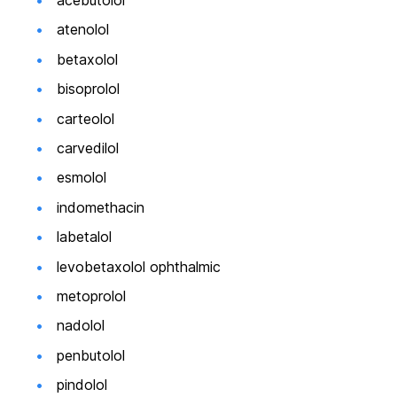
acebutolol
atenolol
betaxolol
bisoprolol
carteolol
carvedilol
esmolol
indomethacin
labetalol
levobetaxolol ophthalmic
metoprolol
nadolol
penbutolol
pindolol