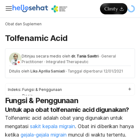
Obat dan Suplemen
Tolfenamic Acid
Ditinjau secara medis oleh
dr. Tania Savitri
·
General
Practitioner
·
Integrated Therapeutic
Ditulis oleh
Lika Aprilia Samiadi
·
Tanggal diperbarui 12/01/2021
Indeks:
Fungsi & Penggunaan
Dosis
Fungsi & Penggunaan
Efek Samping
Untuk apa obat tolfenamic acid digunakan?
Pencegahan & Peringatan
Interaksi Obat
Tolfenamic acid adalah obat yang digunakan untuk
Overdosis
mengatasi
sakit kepala migrain
. Obat ini diberikan hanya
ketika
gejala-gejala migrain
muncul di waktu tertentu.