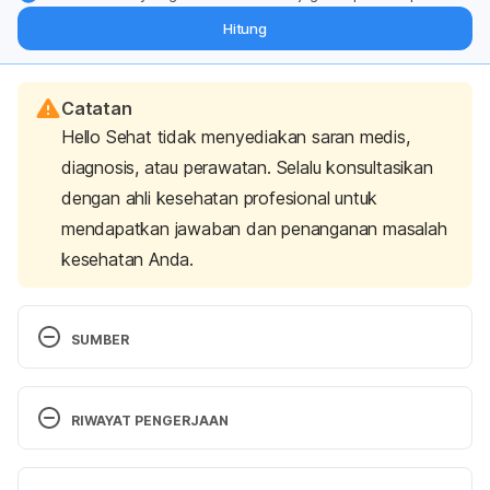
dari pakar mengenai dukungan dan perawatan berat badan
Hitung
langsung ke inbox Anda.
Catatan
Hello Sehat tidak menyediakan saran medis,
diagnosis, atau perawatan. Selalu konsultasikan
dengan ahli kesehatan profesional untuk
mendapatkan jawaban dan penanganan masalah
kesehatan Anda.
SUMBER
Tolfenamic acid – MIMS. (n.d.). Retrieved April 15, 
2020, from 
RIWAYAT PENGERJAAN
https://www.mims.com/malaysia/drug/info/tolfenam
ic%20acid?mtype=generic
Versi Terbaru