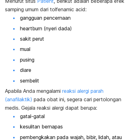
Menurut situs
Patient
, berikut adalah beberapa efek
samping umum dari tolfenamic acid:
gangguan pencernaan
heartburn
(nyeri dada)
sakit perut
mual
pusing
diare
sembelit
Apabila Anda mengalami
reaksi alergi parah
(anafilaktik)
pada obat ini, segera cari pertolongan
medis. Gejala reaksi alergi dapat berupa:
gatal-gatal
kesulitan bernapas
pembengkakan pada wajah, bibir, lidah, atau