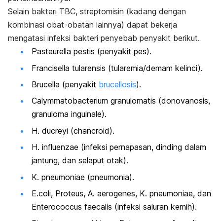
Selain bakteri TBC, streptomisin (kadang dengan
kombinasi obat-obatan lainnya) dapat bekerja
mengatasi infeksi bakteri penyebab penyakit berikut.
Pasteurella pestis
(penyakit pes).
Francisella tularensis
(tularemia/demam kelinci).
Brucella
(penyakit
brucellosis
).
Calymmatobacterium granulomatis
(donovanosis,
granuloma inguinale).
H. ducreyi
(
chancroid
).
H. influenzae
(infeksi pernapasan, dinding dalam
jantung, dan selaput otak).
K. pneumoniae
(pneumonia).
E.coli, Proteus, A. aerogenes, K. pneumoniae,
dan
Enterococcus faecalis
(infeksi saluran kemih).