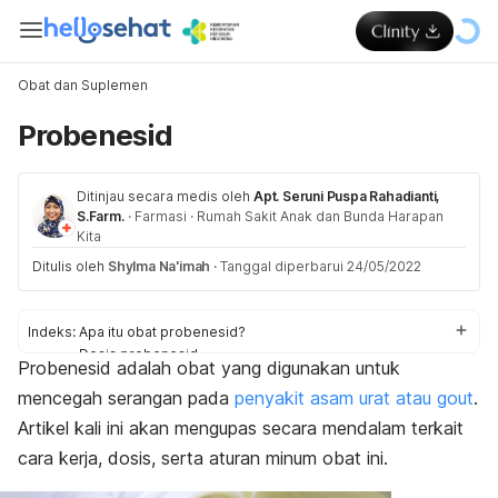
Obat dan Suplemen
Probenesid
Ditinjau secara medis oleh
Apt. Seruni Puspa Rahadianti,
S.Farm.
·
Farmasi
·
Rumah Sakit Anak dan Bunda Harapan
Kita
Ditulis oleh
Shylma Na'imah
·
Tanggal diperbarui 24/05/2022
Indeks:
Apa itu obat probenesid?
Dosis probenesid
Probenesid adalah obat yang digunakan untuk
Aturan pakai probenesid
mencegah serangan pada
penyakit asam urat atau
gout
.
Efek samping probenesid
Peringatan dan perhatian saat pakai obat probenesid
Artikel kali ini akan mengupas secara mendalam terkait
Apakah obat probenesid aman untuk ibu hamil dan
cara kerja, dosis, serta aturan minum obat ini.
menyusui?
Interaksi obat probenesid dengan obat lain