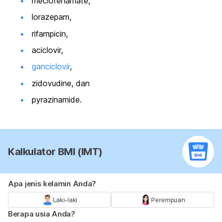
meclofenamate,
lorazepam,
rifampicin,
aciclovir,
ganciclovir
,
zidovudine, dan
pyrazinamide.
Kalkulator BMI (IMT)
Apa jenis kelamin Anda?
Laki-laki
Perempuan
Berapa usia Anda?