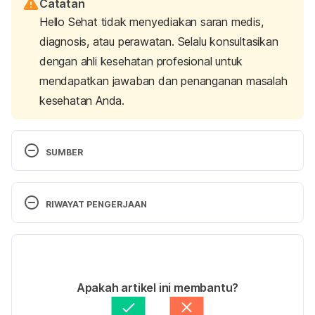
Catatan
Hello Sehat tidak menyediakan saran medis,
diagnosis, atau perawatan. Selalu konsultasikan
dengan ahli kesehatan profesional untuk
mendapatkan jawaban dan penanganan masalah
kesehatan Anda.
SUMBER
Probenesid – PIO Nas. (n.d.). Retrieved November 
25, 2021, from 
RIWAYAT PENGERJAAN
http://pionas.pom.go.id/monografi/probenesid
Versi Terbaru
Probenecid – MIMS. (2021). Retrieved November 
25, 2021, from 
24/05/2022
https://www.mims.com/indonesia/drug/info/proben
Ditulis oleh 
Shylma Na'imah
Apakah artikel ini membantu?
ecid?mtype=generic
Ditinjau secara medis oleh
Apt. Seruni Puspa 
Rahadianti, S.Farm.