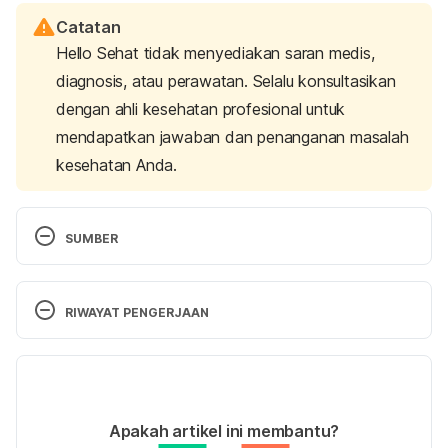
Catatan
Hello Sehat tidak menyediakan saran medis,
diagnosis, atau perawatan. Selalu konsultasikan
dengan ahli kesehatan profesional untuk
mendapatkan jawaban dan penanganan masalah
kesehatan Anda.
SUMBER
MIMS. Chlormadinone. 2016. 
http://mims.com/Indonesia/Home/GatewaySubscrip
RIWAYAT PENGERJAAN
tion/?generic=Chlormadinone Accessed February 
18th, 2016
Versi Terbaru
https://www.ncbi.nlm.nih.gov/pubmed/16356876
17/03/2021
Diakses pada 18 April 2018.
Ditulis oleh 
Novita Joseph
Apakah artikel ini membantu?
Ditinjau secara medis oleh
dr. Tania Savitri