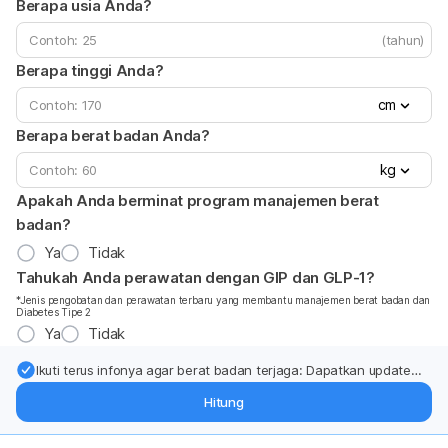
Berapa usia Anda?
(tahun)
Berapa tinggi Anda?
cm
Berapa berat badan Anda?
kg
Apakah Anda berminat program manajemen berat
badan?
Ya
Tidak
Tahukah Anda perawatan dengan GIP dan GLP-1?
*Jenis pengobatan dan perawatan terbaru yang membantu manajemen berat badan dan
Diabetes Tipe 2
Ya
Tidak
Ikuti terus infonya agar berat badan terjaga: Dapatkan update
dari pakar mengenai dukungan dan perawatan berat badan
Hitung
langsung ke inbox Anda.