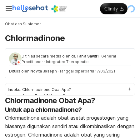
Obat dan Suplemen
Chlormadinone
Ditinjau secara medis oleh
dr. Tania Savitri
·
General
Practitioner
·
Integrated Therapeutic
Ditulis oleh
Novita Joseph
·
Tanggal diperbarui 17/03/2021
Indeks:
Chlormadinone Obat Apa?
Aturan Pakai Chlormadinone
Chlormadinone Obat Apa?
Dosis Chlormadinone
Untuk apa chlormadinone?
Efek samping Chlormadinone
Peringatan dan Perhatian Obat Chlormadinone
Chlormadinone adalah obat asetat progestogen yang
Interaksi Obat Chlormadinone
biasanya digunakan sendiri atau dikombinasikan dengan
estrogen. Chlormadinone adalah obat yang sering