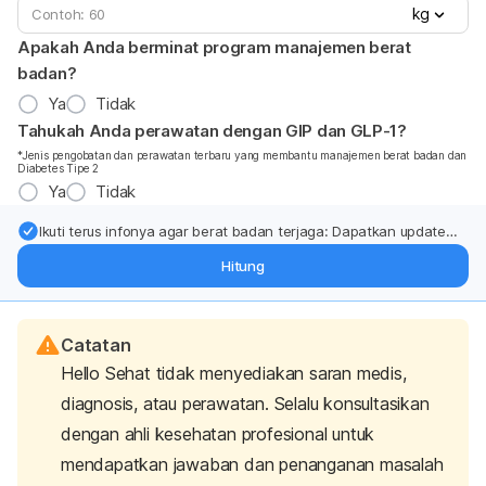
kg
Apakah Anda berminat program manajemen berat
badan?
Ya
Tidak
Tahukah Anda perawatan dengan GIP dan GLP-1?
*Jenis pengobatan dan perawatan terbaru yang membantu manajemen berat badan dan
Diabetes Tipe 2
Ya
Tidak
Ikuti terus infonya agar berat badan terjaga: Dapatkan update
dari pakar mengenai dukungan dan perawatan berat badan
Hitung
langsung ke inbox Anda.
Catatan
Hello Sehat tidak menyediakan saran medis,
diagnosis, atau perawatan. Selalu konsultasikan
dengan ahli kesehatan profesional untuk
mendapatkan jawaban dan penanganan masalah