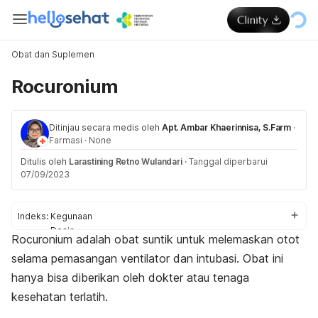
Obat dan Suplemen
Rocuronium
Ditinjau secara medis oleh
Apt. Ambar Khaerinnisa, S.Farm
·
Farmasi
·
None
Ditulis oleh
Larastining Retno Wulandari
·
Tanggal diperbarui
07/09/2023
Indeks:
Kegunaan
Dosis
Rocuronium
adalah obat suntik untuk melemaskan otot
Aturan pakai
selama pemasangan ventilator dan intubasi. Obat ini
Efek samping
Peringatan dan perhatian
hanya bisa diberikan oleh dokter atau tenaga
Efek pada ibu hamil dan menyusui
kesehatan terlatih.
Interaksi rocuronium dengan obat lain