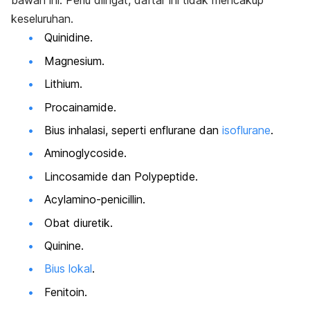
bawah ini. Perlu diingat, daftar ini tidak mencakup
keseluruhan.
Quinidine.
Magnesium.
Lithium.
Procainamide.
Bius inhalasi, seperti
enflurane dan
isoflurane
.
Aminoglycoside.
Lincosamide dan Polypeptide.
Acylamino-penicillin.
Obat diuretik.
Quinine.
Bius lokal
.
Fenitoin.