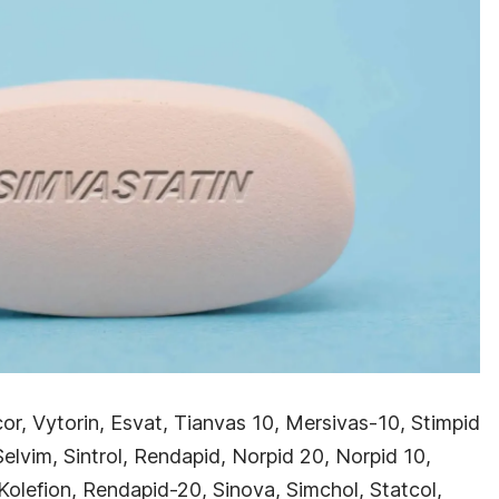
cor, Vytorin, Esvat, Tianvas 10, Mersivas-10, Stimpid
Selvim, Sintrol, Rendapid, Norpid 20, Norpid 10,
Kolefion, Rendapid-20, Sinova, Simchol, Statcol,