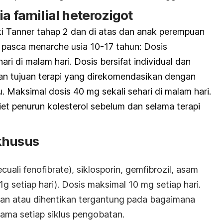
a familial heterozigot
ki Tanner tahap 2 dan di atas dan anak perempuan
 pasca menarche usia 10-17 tahun: Dosis
ri di malam hari. Dosis bersifat individual dan
an tujuan terapi yang direkomendasikan dengan
u. Maksimal dosis 40 mg sekali sehari di malam hari.
iet penurun kolesterol sebelum dan selama terapi
khusus
uali fenofibrate), siklosporin, gemfibrozil, asam
≥1g setiap hari). Dosis maksimal 10 mg setiap hari.
kan atau dihentikan tergantung pada bagaimana
lama setiap siklus pengobatan.