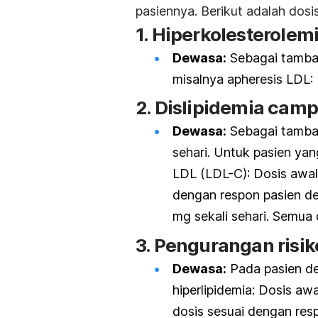
pasiennya. Berikut adalah dosi
1.
Hiperkolesterolemi
Dewasa:
Sebagai tambah
misalnya apheresis LDL: 
2.
Dislipidemia cam
Dewasa:
Sebagai tambah
sehari. Untuk pasien y
LDL (LDL-C): Dosis awal
dengan respon pasien de
mg sekali sehari. Semua 
3.
Pengurangan risik
Dewasa:
Pada pasien de
hiperlipidemia: Dosis aw
dosis sesuai dengan res