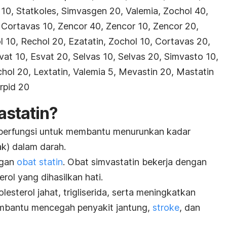
 10, Statkoles, Simvasgen 20, Valemia, Zochol 40,
 Cortavas 10, Zencor 40, Zencor 10, Zencor 20,
 10, Rechol 20, Ezatatin, Zochol 10, Cortavas 20,
at 10, Esvat 20, Selvas 10, Selvas 20, Simvasto 10,
hol 20, Lextatin, Valemia 5, Mevastin 20, Mastatin
rpid 20
astatin?
 berfungsi untuk membantu menurunkan kadar
ak) dalam darah.
ngan
obat statin
. Obat simvastatin bekerja dengan
rol yang dihasilkan hati.
lesterol jahat, trigliserida, serta meningkatkan
embantu mencegah penyakit jantung,
stroke
, dan