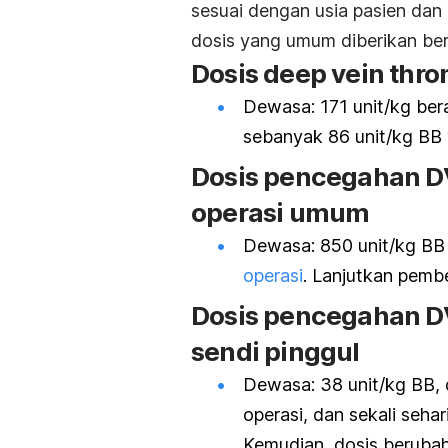
sesuai dengan usia pasien dan 
dosis yang umum diberikan be
Dosis
deep vein thr
Dewasa: 171 unit/kg bera
sebanyak 86 unit/kg BB y
Dosis pencegahan DV
operasi umum
Dewasa: 850 unit/kg BB d
operasi
. Lanjutkan pembe
Dosis pencegahan DV
sendi pinggul
Dewasa: 38 unit/kg BB, 
operasi, dan sekali sehar
Kemudian, dosis berubah 