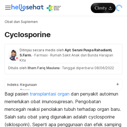
Obat dan Suplemen
Cyclosporine
Ditinjau secara medis oleh
Apt. Seruni Puspa Rahadianti,
S.Farm.
·
Farmasi
·
Rumah Sakit Anak dan Bunda Harapan
Kita
Ditulis oleh
Ilham Fariq Maulana
·
Tanggal diperbarui 08/06/2022
Indeks:
Kegunaan
Dosis
Bagi pasien
transplantasi organ
dan penyakit autoimun
Aturan pakai
memerlukan obat imunosupresan. Pengobatan
Efek samping
Peringatan dan perhatian
mencegah reaksi penolakan tubuh terhadap organ baru.
Efek pada ibu hamil dan menyusui
Salah satu obat yang digunakan adalah
cyclosporine
Interaksi obat
(
siklosporin).
Seperti apa penggunaan dan efek samping