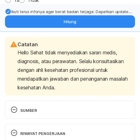
Ya
Tidak
Ikuti terus infonya agar berat badan terjaga: Dapatkan update
dari pakar mengenai dukungan dan perawatan berat badan
Hitung
langsung ke inbox Anda.
Catatan
Hello Sehat tidak menyediakan saran medis,
diagnosis, atau perawatan. Selalu konsultasikan
dengan ahli kesehatan profesional untuk
mendapatkan jawaban dan penanganan masalah
kesehatan Anda.
SUMBER
Tapia, C., Nessel, T. A., Zito, P. M. (2021). 
Cyclosporine
. 
NBK482450
. Treasure Island (FL): 
RIWAYAT PENGERJAAN
StatPearls Publishing. 