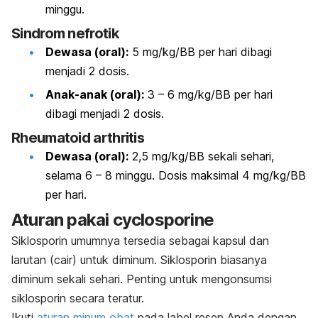
minggu.
Sindrom nefrotik
Dewasa (oral):
5 mg/kg/BB per hari dibagi
menjadi 2 dosis.
Anak-anak (oral):
3 – 6 mg/kg/BB per hari
dibagi menjadi 2 dosis.
Rheumatoid arthritis
Dewasa (oral):
2,5 mg/kg/BB sekali sehari,
selama 6 – 8 minggu. Dosis maksimal 4 mg/kg/BB
per hari.
Aturan pakai
cyclosporine
Siklosporin umumnya tersedia sebagai kapsul dan
larutan (cair) untuk diminum. Siklosporin biasanya
diminum sekali sehari. Penting untuk mengonsumsi
siklosporin secara teratur.
Ikuti
aturan minum obat
pada label resep Anda dengan