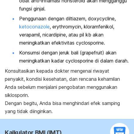
obat anti-inflamasi nonsteroid akan mengganggu
fungsi ginjal.
Penggunaan dengan diltiazem,
doxycycline
,
ketoconazole
,
erythromycin,
kloramfenikol,
verapamil,
nicardipine
, atau pil kb akan
meningkatkan efektivitas
cyclosporine
.
Konsumsi dengan jeruk bali (
grapefruit
) akan
meningkatkan kadar
cyclosporine
di dalam darah.
Konsultasikan kepada dokter mengenai riwayat
penyakit, kondisi kesehatan, dan rencana kehamilan
Anda sebelum menjalani pengobatan menggunakan
siklosporin.
Dengan begitu, Anda bisa menghindari efek samping
yang tidak diinginkan.
Kalkulator BMI (IMT)